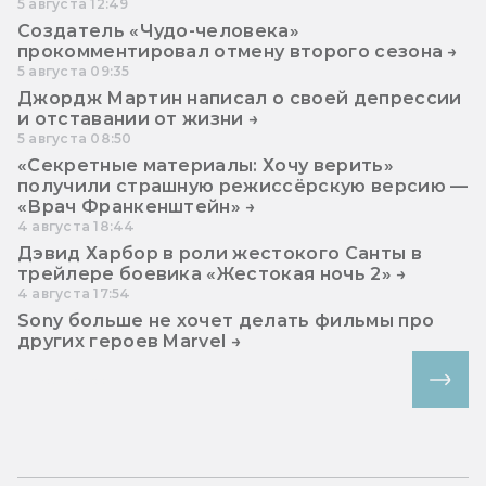
5 августа 12:49
Создатель «Чудо-человека»
прокомментировал отмену второго сезона →
5 августа 09:35
Джордж Мартин написал о своей депрессии
и отставании от жизни →
5 августа 08:50
«Секретные материалы: Хочу верить»
получили страшную режиссёрскую версию —
«Врач Франкенштейн» →
4 августа 18:44
Дэвид Харбор в роли жестокого Санты в
трейлере боевика «Жестокая ночь 2» →
4 августа 17:54
Sony больше не хочет делать фильмы про
других героев Marvel →
Все новости