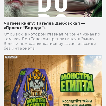
Читаем книгу: Татьяна Дыбовская —
«Проект “Борода”»
Отрывок, в котором главная героиня узнаёт о
том, как Лев Толстой превратился в Эмиля
Золя, и чем развлекались русские классики
без интернета
РЕКЛАМА