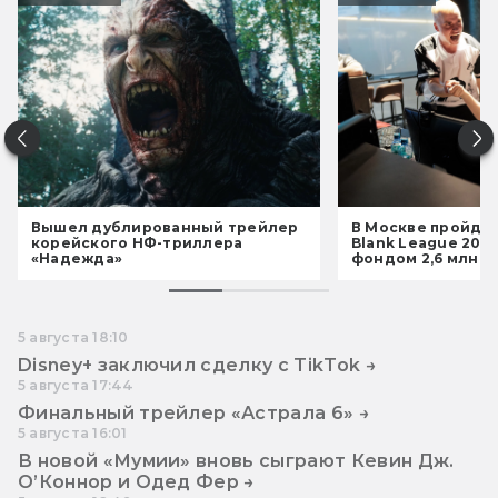
Вышел дублированный трейлер
В Москве пройдёт
корейского НФ-триллера
Blank League 202
«Надежда»
фондом 2,6 млн р
5 августа 18:10
Disney+ заключил сделку с TikTok →
5 августа 17:44
Финальный трейлер «Астрала 6» →
5 августа 16:01
В новой «Мумии» вновь сыграют Кевин Дж.
О’Коннор и Одед Фер →