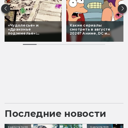
«Чудолесье» и
Какие сериалы
«Драконье
смотреть в августе
подземелье»:
2026? Аниме, DC и
необычные книги-игры
возвращение классики
для всей семьи
Последние новости
6 августа 14:00
6 августа 13:31