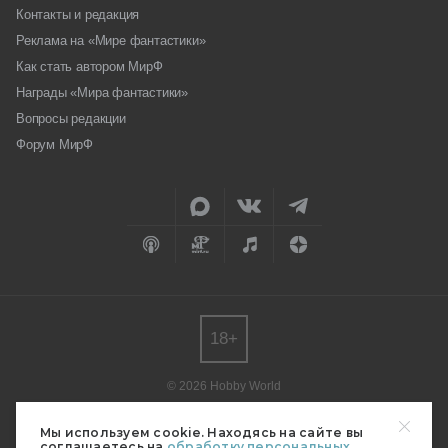
Контакты и редакция
Реклама на «Мире фантастики»
Как стать автором МирФ
Награды «Мира фантастики»
Вопросы редакции
Форум МирФ
18+
© 2026 Hobby World
Любое использование материалов допускается только с согласия
редакции.
Мы используем cookie. Находясь на сайте вы
соглашаетесь на
обработку персональных
Мнение авторов может не совпадать с мнением редакции.