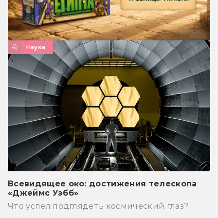
Наука
Всевидящее око: достижения телескопа
«Джеймс Уэбб»
Что успел подглядеть космический глаз?