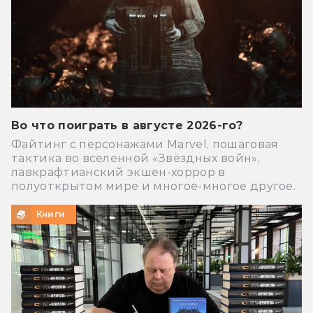
Во что поиграть в августе 2026-го?
Файтинг с персонажами Marvel, пошаговая
тактика во вселенной «Звёздных войн»,
лавкрафтианский экшен-хоррор в
полуоткрытом мире и многое-многое другое.
Книги