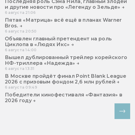
Последняя роль Сэма Нила, главный злодей
и другие новости про «Легенду о Зельде» →
6 августа 21:06
Пятая «Матрица» всё ещё в планах Warner
Bros. →
6 августа 20:50
Объявлен главный претендент на роль
Циклопа в «Людях Икс» →
6 августа 14:00
Вышел дублированный трейлер корейского
НФ-триллера «Надежда» →
6 августа 13:31
В Москве пройдёт финал Point Blank League
2026 с призовым фондом 2,6 млн рублей →
6 августа 09:49
Победители кинофестиваля «Фантазия» в
2026 году →
Все новости