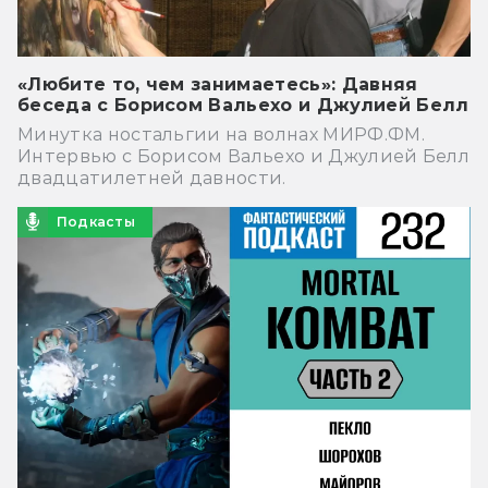
«Любите то, чем занимаетесь»: Давняя
беседа с Борисом Вальехо и Джулией Белл
Минутка ностальгии на волнах МИРФ.ФМ.
Интервью с Борисом Вальехо и Джулией Белл
двадцатилетней давности.
Подкасты