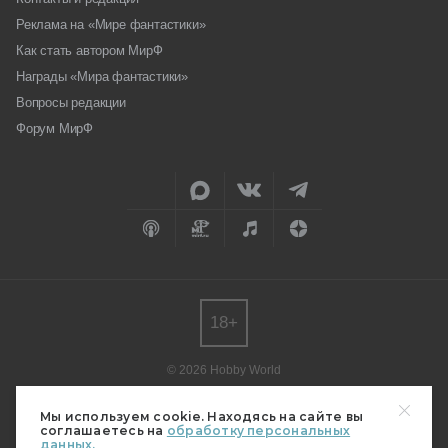
Реклама на «Мире фантастики»
Как стать автором МирФ
Награды «Мира фантастики»
Вопросы редакции
Форум МирФ
18+
© 2026 Hobby World
Любое использование материалов допускается только с согласия
редакции.
Мы используем cookie. Находясь на сайте вы
соглашаетесь на
обработку персональных
Мнение авторов может не совпадать с мнением редакции.
данных.