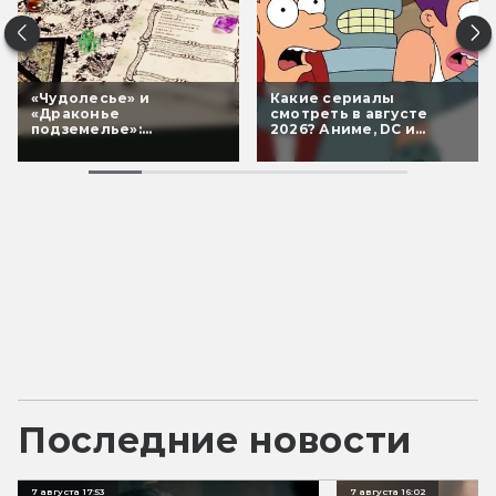
«Чудолесье» и
Какие сериалы
«Драконье
смотреть в августе
подземелье»:
2026? Аниме, DC и
необычные книги-игры
возвращение классики
для всей семьи
Последние новости
7 августа 17:53
7 августа 16:02