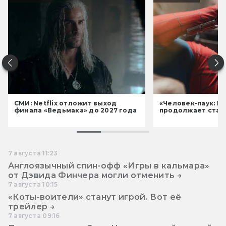
СМИ: Netflix отложит выход
«Человек-паук: Н
финала «Ведьмака» до 2027 года
продолжает став
7 августа 11:23
Англоязычный спин-офф «Игры в кальмара»
от Дэвида Финчера могли отменить →
7 августа 10:15
«Коты-воители» станут игрой. Вот её
трейлер →
7 августа 09:16