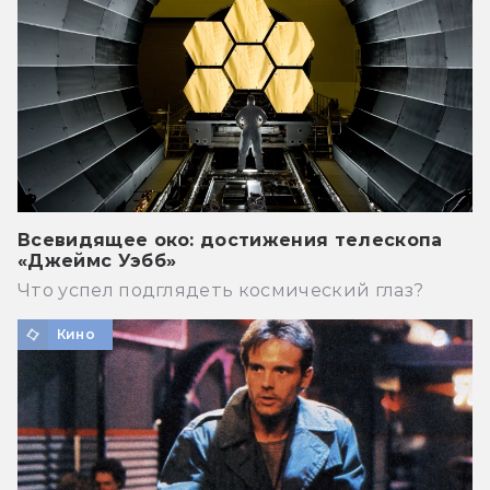
Всевидящее око: достижения телескопа
«Джеймс Уэбб»
Что успел подглядеть космический глаз?
Кино