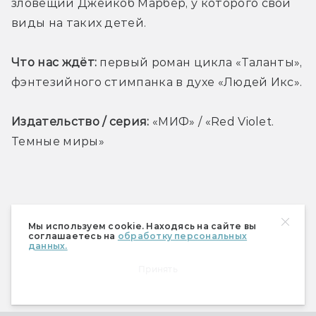
зловещий Джейкоб Марбер, у которого свои 
виды на таких детей.
Что нас ждёт:
 первый роман цикла «Таланты», 
фэнтезийного стимпанка в духе «Людей Икс».
Издательство / серия:
 «МИФ» / «Red Violet. 
Темные миры»
Мы используем cookie. Находясь на сайте вы
соглашаетесь на
обработку персональных
МАГИЧЕСКИЙ РЕАЛИЗМ
данных.
Принять
Ричард Пауэрс «Замешательство»