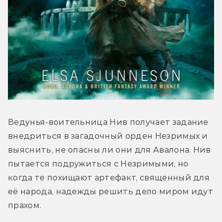
Ведунья-воительница Нив получает задание 
внедриться в загадочный орден Незримых и 
выяснить, не опасны ли они для Авалона. Нив 
пытается подружиться с Незримыми, но 
когда те похищают артефакт, священный для 
её народа, надежды решить дело миром идут 
прахом.