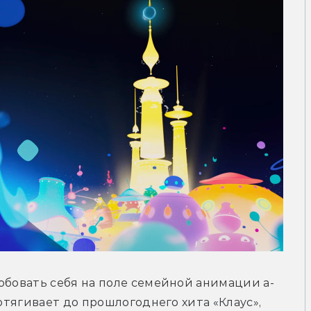
обовать себя на поле семейной анимации а-
отягивает до прошлогоднего хита «Клаус», 