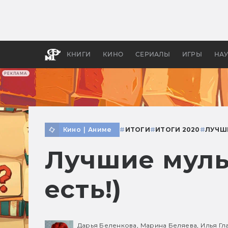
Как с
фильм
бы «В
КНИГИ
КИНО
СЕРИАЛЫ
ИГРЫ
НА
РЕКЛАМА
Кино
|
Аниме
#
ИТОГИ
#
ИТОГИ 2020
#
ЛУЧШ
Лучшие муль
есть!)
Дарья Беленкова,
Марина Беляева,
Илья Гл