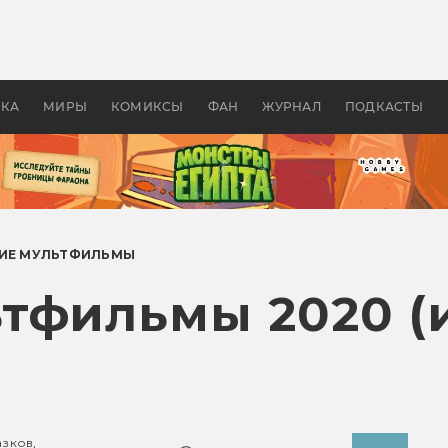
оздавались «Страшилы»:
«Одиссея» Нолана: что эт
, без которого не было
фильм сделал с Гомером и
ластелина колец»
Древней Грецией
УКА
МИРЫ
КОМИКСЫ
ФАН
ЖУРНАЛ
ПОДКАСТЫ
ИЕ МУЛЬТФИЛЬМЫ
тфильмы 2020 (
азков,