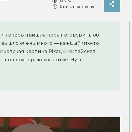
60774
8 минут на чтение
и теперь пришла пора поговорить об
 вышло очень много — каждый что-то
гиковская картина Pixar, и китайская
ько полнометражных аниме. Ну а