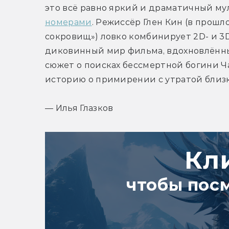
это всё равно яркий и драматичный м
номерами
. Режиссёр Глен Кин (в прошл
сокровищ») ловко комбинирует 2D- и 3D
диковинный мир фильма, вдохновлённы
сюжет о поисках бессмертной богини Ча
историю о примирении с утратой близк
— Илья Глазков
Кл
чтобы пос