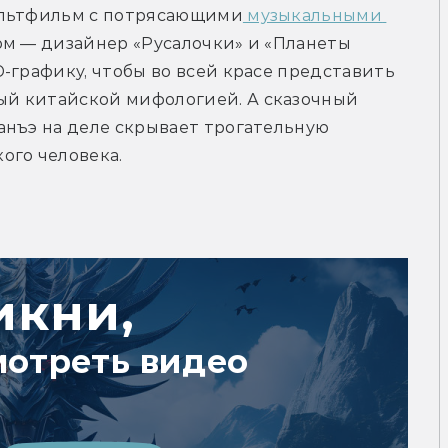
ультфильм с потрясающими
 музыкальными 
ом — дизайнер «Русалочки» и «Планеты 
-графику, чтобы во всей красе представить 
й китайской мифологией. А сказочный 
нъэ на деле скрывает трогательную 
ого человека.
икни,
мотреть видео