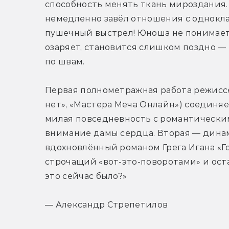
способность менять ткань мироздания. 
немедленно завёл отношения с однокла
пушечный выстрел! Юноша не понимает, ч
озаряет, становится слишком поздно — 
по швам. 
Первая полнометражная работа режиссёр
нет», «Мастера Меча Онлайн») соединяе
милая повседневность с романтически
внимание дамы сердца. Вторая — дина
вдохновлённый романом Грега Игана «Го
строчащий «вот-это-поворотами» и оста
это сейчас было?»
— Александр Стрепетилов