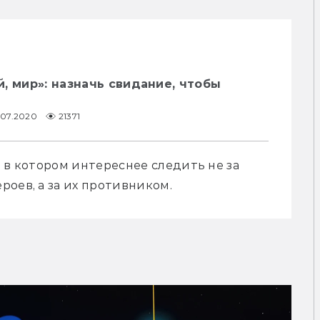
, мир»: назначь свидание, чтобы
.07.2020
21371
 в котором интереснее следить не за 
оев, а за их противником.