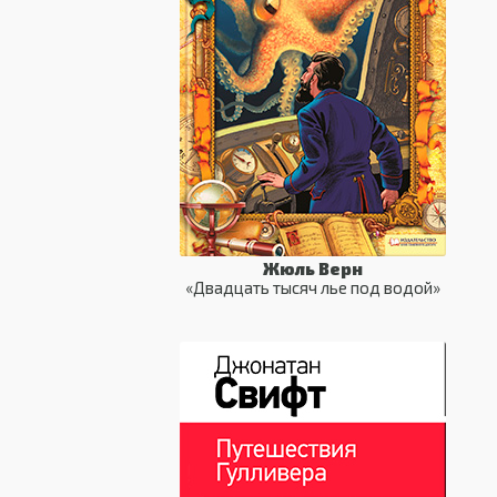
Жюль Верн
«Двадцать тысяч лье под водой»