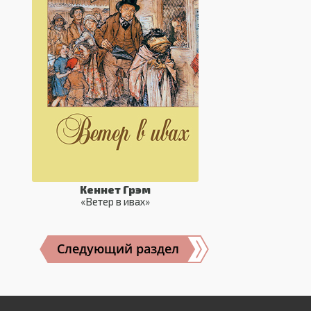
Кеннет Грэм
«Ветер в ивах»
Следующий раздел