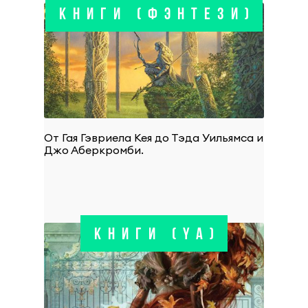
КНИГИ (ФЭНТЕЗИ)
От Гая Гэвриела Кея до Тэда Уильямса и
Джо Аберкромби.
КНИГИ (YA)