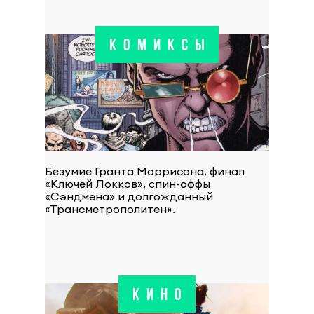
КОМИКСЫ
Безумие Гранта Моррисона, финал
«Ключей Локков», спин-оффы
«Сэндмена» и долгожданный
«Трансметрополитен».
КИНО