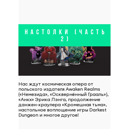
НАСТОЛКИ (ЧАСТЬ
2)
Нас ждут космическая опера от
польского издателя Awaken Realms
(«Немезида», «Осквернённый Грааль»),
«Анкх» Эрика Лэнга, продолжение
данжен-краулера «Кромешная тьма»,
настольное воплощение игры Darkest
Dungeon и многое другое!