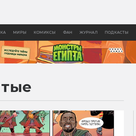
 фильмы смотреть в
Как создавались «Страшил
те 2026? В мире —
фильм, без которого не б
липсис, в России —
бы «Властелина колец»
ие комедии
УКА
МИРЫ
КОМИКСЫ
ФАН
ЖУРНАЛ
ПОДКАСТЫ
ятые