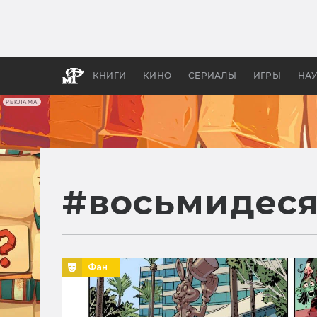
Какие
авгус
апока
детск
КНИГИ
КИНО
СЕРИАЛЫ
ИГРЫ
НА
РЕКЛАМА
#
восьмидес
Фан