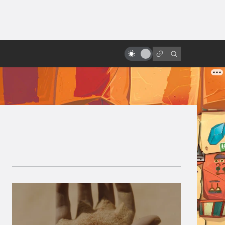
ы»:
ыло
«Люди Икс»: всё о фильмах серии