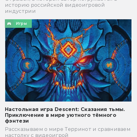
историю российской видеоигровой
индустрии
Игры
Настольная игра Descent: Сказания тьмы.
Приключение в мире уютного тёмного
фэнтези
Рассказываем о мире Терринот и сравниваем
настолку с видеоигрой