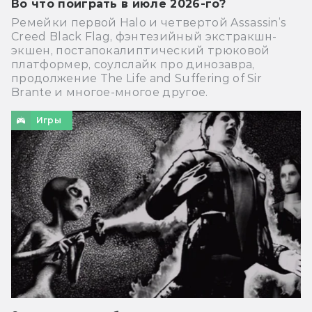
Во что поиграть в июле 2026-го?
Ремейки первой Halo и четвертой Assassin’s
Creed Black Flag, фэнтезийный экстракшн-
экшен, постапокалиптический трюковой
платформер, соулслайк про динозавра,
продолжение The Life and Suffering of Sir
Brante и многое-многое другое.
Игры