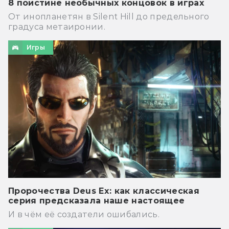
8 поистине необычных концовок в играх
От инопланетян в Silent Hill до предельного
градуса метаиронии.
Игры
Пророчества Deus Ex: как классическая
серия предсказала наше настоящее
И в чём её создатели ошибались.