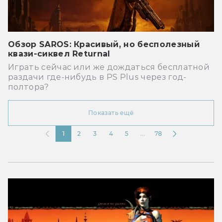
Обзор SAROS: Красивый, но бесполезный
квази-сиквел Returnal
Играть сейчас или же дождаться бесплатной
раздачи где-нибудь в PS Plus через год-
полтора?
Показать ещё
1
2
3
4
5
...
78