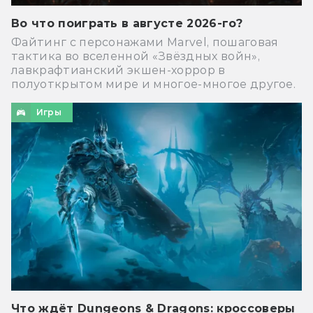
Во что поиграть в августе 2026-го?
Файтинг с персонажами Marvel, пошаговая
тактика во вселенной «Звёздных войн»,
лавкрафтианский экшен-хоррор в
полуоткрытом мире и многое-многое другое.
Игры
Что ждёт Dungeons & Dragons: кроссоверы