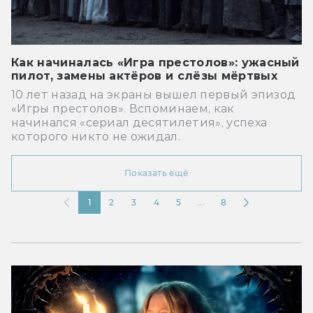
Как начиналась «Игра престолов»: ужасный
пилот, замены актёров и слёзы мёртвых
10 лет назад на экраны вышел первый эпизод
«Игры престолов». Вспоминаем, как
начинался «сериал десятилетия», успеха
которого никто не ожидал.
Показать ещё
1
2
3
4
5
...
8