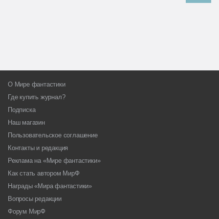
О Мире фантастики
Где купить журнал?
Подписка
Наш магазин
Пользовательское соглашение
Контакты и редакция
Реклама на «Мире фантастики»
Как стать автором МирФ
Награды «Мира фантастики»
Вопросы редакции
Форум МирФ