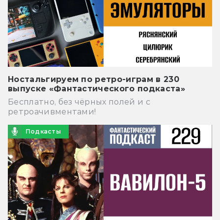
Ностальгируем по ретро-играм в 230
выпуске «Фантастического подкаста»
Бесплатно, без чёрных полей и с
ретроачивментами!
Подкасты