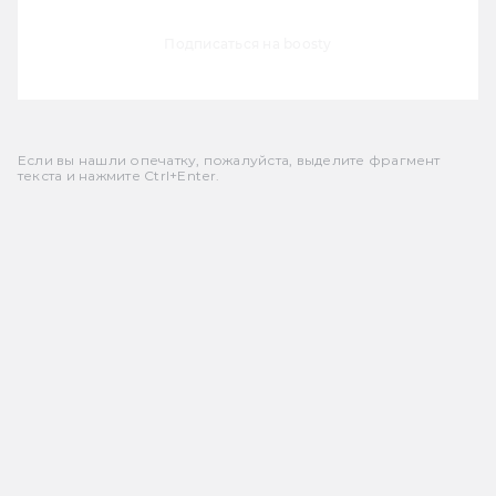
Подписаться на boosty
Если вы нашли опечатку, пожалуйста, выделите фрагмент
текста и нажмите Ctrl+Enter.