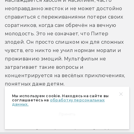
наслаждается хаосом и насилием, часто 
неоправданно жесток и не может достойно 
справиться с переживаниями потери своих 
соратников, когда сам обречён на вечную 
молодость. Это не означает, что Питер 
злодей. Он просто слишком юн для сложных 
чувств, его никто не учил нормам морали и 
проживанию эмоций. Мультфильм не 
затрагивает такие вопросы и 
концентрируется на весёлых приключениях, 
понятных даже детям.
Мы используем cookie. Находясь на сайте вы
соглашаетесь на
обработку персональных
Наконец, в Disney изменили некоторые 
данных.
сюжетные ходы, влияющие на раскрытие 
Принять
характеров героев. К примеру, финальная 
битва между Питером и Крюком у Барри 