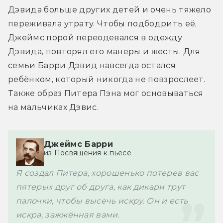
Дэвида больше других детей и очень тяжело 
переживала утрату. Чтобы подбодрить её, 
Джеймс порой переодевался в одежду 
Дэвида, повторял его манеры и жесты. Для 
семьи Барри Дэвид навсегда остался 
ребёнком, который никогда не повзрослеет. 
Также образ Питера Пэна мог основываться 
на мальчиках Дэвис.
Джеймс Барри
из Посвящения к пьесе
Я создал Питера, хорошенько потерев вас 
пятерых друг об друга, как дикари трут 
палочки, чтобы высечь искру. Он и есть 
искра, зажжённая вами.