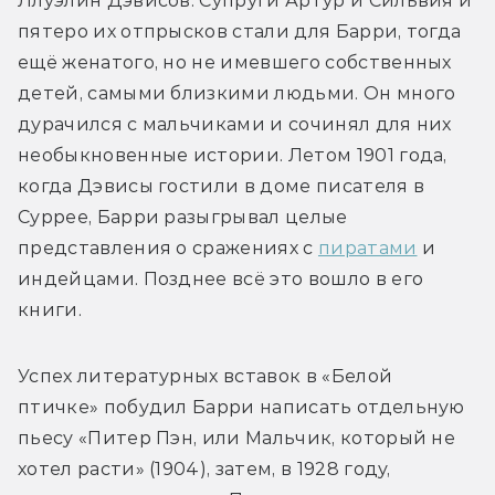
Ллуэлин Дэвисов. Супруги Артур и Сильвия и 
пятеро их отпрысков стали для Барри, тогда 
ещё женатого, но не имевшего собственных 
детей, самыми близкими людьми. Он много 
дурачился с мальчиками и сочинял для них 
необыкновенные истории. Летом 1901 года, 
когда Дэвисы гостили в доме писателя в 
Суррее, Барри разыгрывал целые 
представления о сражениях с 
пиратами
 и 
индейцами. Позднее всё это вошло в его 
книги.
Успех литературных вставок в «Белой 
птичке» побудил Барри написать отдельную 
пьесу «Питер Пэн, или Мальчик, который не 
хотел расти» (1904), затем, в 1928 году, 