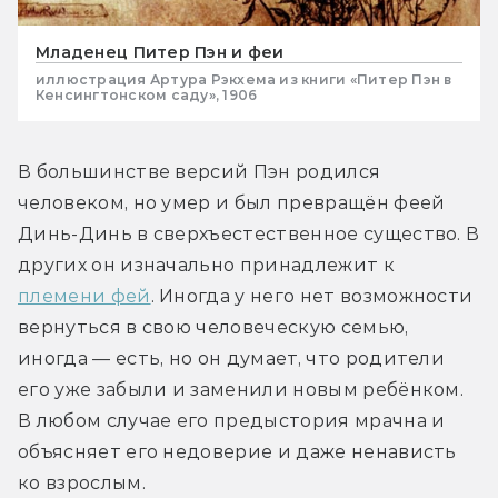
Младенец Питер Пэн и феи
иллюстрация Артура Рэкхема из книги «Питер Пэн в
Кенсингтонском саду», 1906
В большинстве версий Пэн родился 
человеком, но умер и был превращён феей 
Динь-Динь в сверхъестественное существо. В 
других он изначально принадлежит к 
племени фей
. Иногда у него нет возможности 
вернуться в свою человеческую семью, 
иногда — есть, но он думает, что родители 
его уже забыли и заменили новым ребёнком. 
В любом случае его предыстория мрачна и 
объясняет его недоверие и даже ненависть 
ко взрослым.