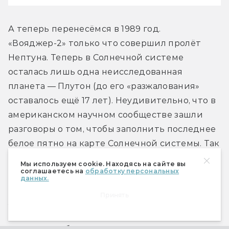
А теперь перенесёмся в 1989 год. 
«Вояджер-2» только что совершил пролёт 
Нептуна. Теперь в Солнечной системе 
осталась лишь одна неисследованная 
планета — Плутон (до его «разжалования» 
оставалось ещё 17 лет). Неудивительно, что в 
американском научном сообществе зашли 
разговоры о том, чтобы заполнить последнее 
белое пятно на карте Солнечной системы. Так 
сформировалось несколько научных групп, 
Мы используем cookie. Находясь на сайте вы
соглашаетесь на
обработку персональных
объединённых идеей организовать полёт к 
данных.
Плутону. Одну из них возглавил молодой 
Принять
учёный Алан Стерн, выдвинувший на 
рассмотрение проект «Плутон-350» — 