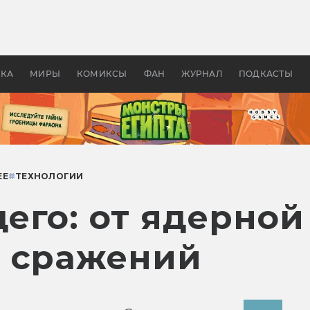
 фильмы смотреть в
Как создавались «Страшил
те 2026? В мире —
фильм, без которого не б
липсис, в России —
бы «Властелина колец»
ие комедии
УКА
МИРЫ
КОМИКСЫ
ФАН
ЖУРНАЛ
ПОДКАСТЫ
ЕЕ
#
ТЕХНОЛОГИИ
его: от ядерной
 сражений