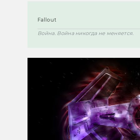
Fallout
Война. Война никогда 
не меняется.