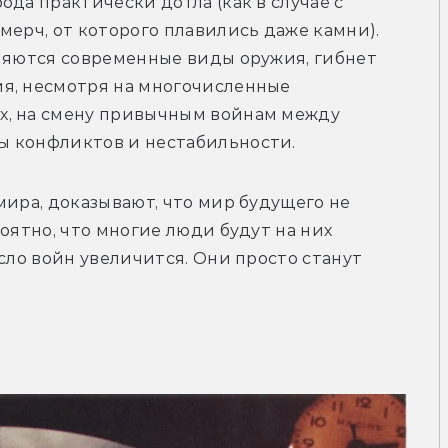
да практически дотла (как в случае с 
мерч, от которого плавились даже камни). 
няются современные виды оружия, гибнет 
я, несмотря на многочисленные 
х, на смену привычным войнам между 
ы конфликтов и нестабильности.
мира, доказывают, что мир будущего не 
оятно, что многие люди будут на них 
сло войн увеличится. Они просто станут 