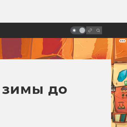
ы»:
ыло
Студия Gainax: история одной
легенды
 зимы до