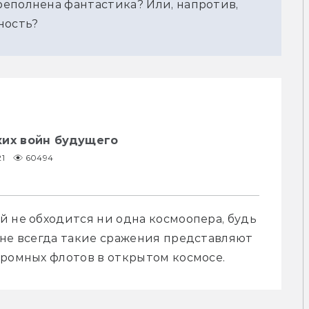
еполнена фантастика? Или, напротив, 
ность?
ких войн будущего
21
60494
 не обходится ни одна космоопера, будь 
 не всегда такие сражения представляют 
громных флотов в открытом космосе. 