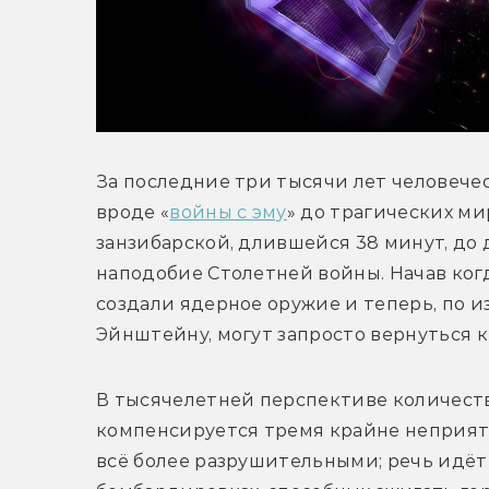
За последние три тысячи лет человечес
вроде «
войны с эму
» до трагических ми
занзибарской, длившейся 38 минут, до
наподобие Столетней войны. Начав когда
создали ядерное оружие и теперь, по и
Эйнштейну, могут запросто вернуться 
В тысячелетней перспективе количество
компенсируется тремя крайне неприятн
всё более разрушительными; речь идёт 