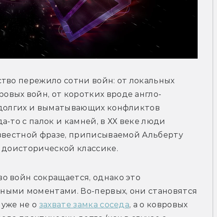
тво пережило сотни войн: от локальных 
ровых войн, от коротких вроде англо-
 долгих и выматывающих конфликтов 
-то с палок и камней, в ХХ веке люди 
звестной фразе, приписываемой Альберту 
к доисторической классике.
 войн сокращается, однако это 
ыми моментами. Во-первых, они становятся 
уже не о 
захвате замка соседа
, а о ковровых 