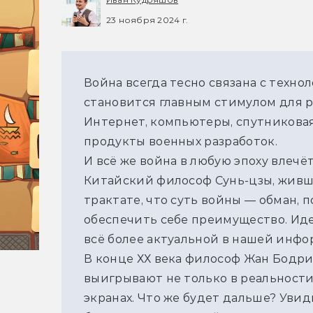
23 ноября 2024 г.
Война всегда тесно связана с техно
становится главным стимулом для р
Интернет, компьютеры, спутниковая
продукты военных разработок.
И всё же война в любую эпоху влечёт 
Китайский философ Сунь-цзы, живший
трактате, что суть войны — обман, п
обеспечить себе преимущество. Идея
всё более актуальной в нашей инф
В конце ХХ века философ Жан Бодри
выигрывают не только в реальности, 
экранах. Что же будет дальше? Увид