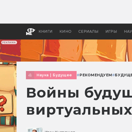
Какие
авгус
апока
детск
КНИГИ
КИНО
СЕРИАЛЫ
ИГРЫ
НА
РЕКЛАМА
Наука
|
Будущее
#
РЕКОМЕНДУЕМ
#
БУДУЩ
Войны будущ
виртуальных
Иван Кудряшов