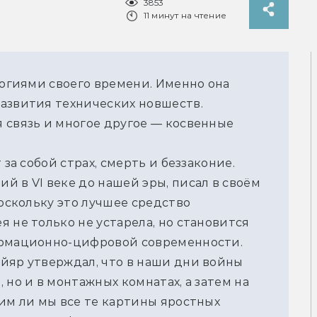
3853
11 минут на чтение
логиями своего времени. Именно она 
азвития технических новшеств. 
 связь и многое другое — косвенные 
за собой страх, смерть и беззаконие. 
 в VI веке до нашей эры, писал в своём 
оскольку это лучшее средство 
 не только не устарела, но становится 
ормационно-цифровой современности.
йяр утверждал, что в наши дни войны 
но и в монтажных комнатах, а затем на 
им ли мы все те картины яростных 