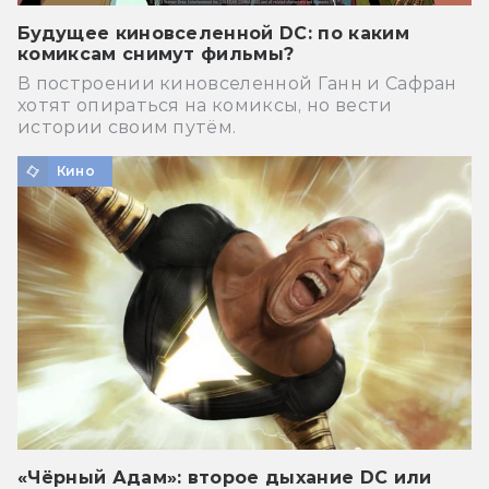
Будущее киновселенной DC: по каким
комиксам снимут фильмы?
В построении киновселенной Ганн и Сафран
хотят опираться на комиксы, но вести
истории своим путём.
Кино
«Чёрный Адам»: второе дыхание DC или