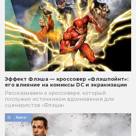
Эффект Флэша — кроссовер «Флэшпойнт»:
его влияние на комиксы DC и экранизации
Рассказываем о кроссовере, который
послужил источником вдохновения для
сценаристов «Флэша»
Кино