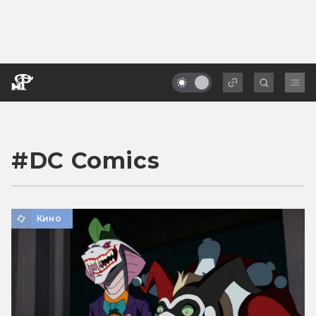
#
DC Comics
Кино