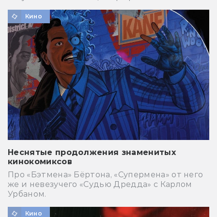
Кино
Неснятые продолжения знаменитых
кинокомиксов
Про «Бэтмена» Бёртона, «Супермена» от него
же и невезучего «Судью Дредда» с Карлом
Урбаном.
Кино