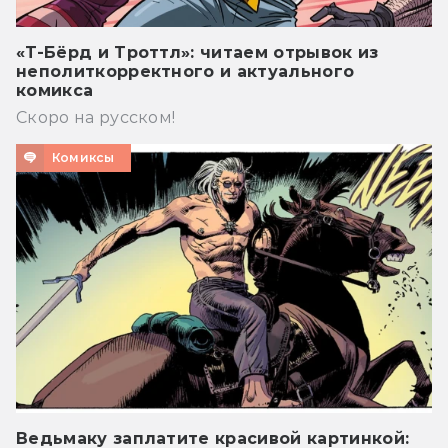
«Т-Бёрд и Троттл»: читаем отрывок из
неполиткорректного и актуального
комикса
Скоро на русском!
Комиксы
Ведьмаку заплатите красивой картинкой: