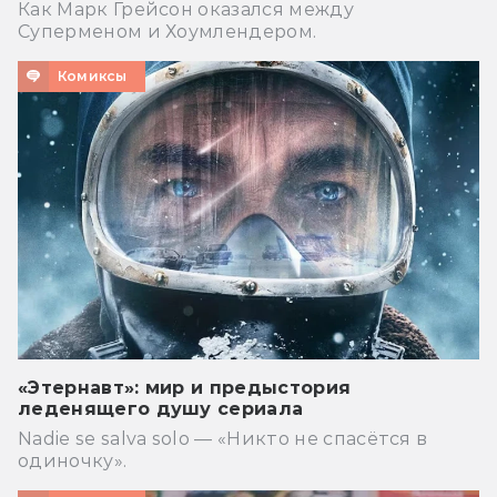
Как Марк Грейсон оказался между
Суперменом и Хоумлендером.
Комиксы
«Этернавт»: мир и предыстория
леденящего душу сериала
Nadie se salva solo — «Никто не спасётся в
одиночку».