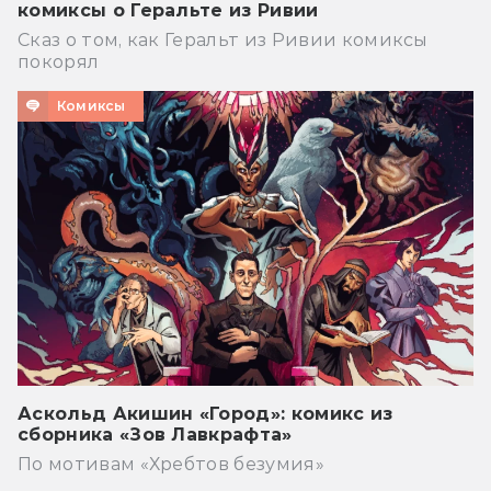
комиксы о Геральте из Ривии
Сказ о том, как Геральт из Ривии комиксы
покорял
Комиксы
Аскольд Акишин «Город»: комикс из
сборника «Зов Лавкрафта»
По мотивам «Хребтов безумия»