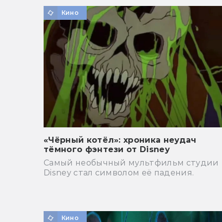
Кино
«Чёрный котёл»: хроника неудач
тёмного фэнтези от Disney
Самый необычный мультфильм студии
Disney стал символом её падения.
Кино