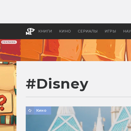
Какие
авгус
апока
детск
КНИГИ
КИНО
СЕРИАЛЫ
ИГРЫ
НА
РЕКЛАМА
#
Disney
Кино