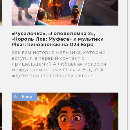
«Русалочка», «Головоломка 2»,
«Король Лев: Муфаса» и мультики
Pixar: киноанонсы на D23 Expo
Как вам история мальчика, который
вступил в первый контакт с
пришельцами? А любовная история
между элементами Огня и Воды? А
ждёте приквел «Короля Льва»?
Кино