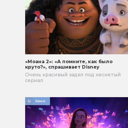
«Моана 2»: «А помните, как было
круто?», спрашивает Disney
Очень красивый задел под неснятый
сериал.
Кино