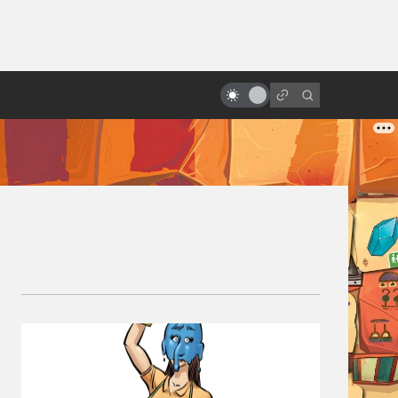
ы»:
10 удивительных научно-
ыло
фантастических мультфильмов
из Европы, которых вы,
возможно, не видели