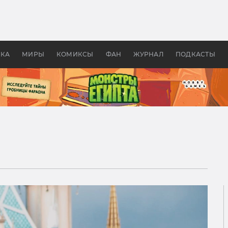
 фильмы смотреть в
Как создавались «Страшил
те 2026? В мире —
фильм, без которого не б
липсис, в России —
бы «Властелина колец»
ие комедии
УКА
МИРЫ
КОМИКСЫ
ФАН
ЖУРНАЛ
ПОДКАСТЫ