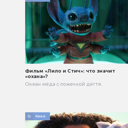
Фильм «Лило и Стич»: что значит
«охана»?
Океан мёда с ложечкой дёгтя.
Кино