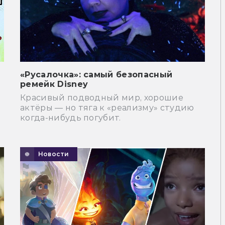
«Русалочка»: самый безопасный
ремейк Disney
Красивый подводный мир, хорошие
актёры — но тяга к «реализму» студию
когда-нибудь погубит.
Новости