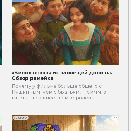
«Белоснежка» из зловещей долины.
Обзор ремейка
Почему у фильма больше общего с
Пушкиным, чем с братьями Гримм, а
гномы страшнее злой королевы.
РЕКЛАМА