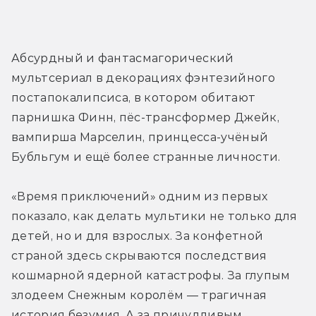
Абсурдный и фантасмагорический 
мультсериал в декорациях фэнтезийного 
постапокалипсиса, в котором обитают 
парнишка Финн, пёс-трансформер Джейк, 
вампирша Марселин, принцесса-учёный 
Бубльгум и ещё более странные личности.
«Время приключений» одним из первых 
показало, как делать мультики не только для 
детей, но и для взрослых. За конфетной 
страной здесь скрываются последствия 
кошмарной ядерной катастрофы. За глупым 
злодеем Снежным королём — трагичная 
история безумия. А за причудливым 