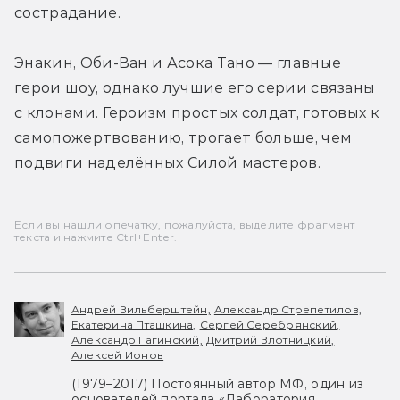
сострадание.
Энакин, Оби-Ван и Асока Тано — главные 
герои шоу, однако лучшие его серии связаны 
с клонами. Героизм простых солдат, готовых к 
самопожертвованию, трогает больше, чем 
подвиги наделённых Силой мастеров.
Если вы нашли опечатку, пожалуйста, выделите фрагмент
текста и нажмите Ctrl+Enter.
Андрей Зильберштейн,
Александр Стрепетилов,
Екатерина Пташкина,
Сергей Серебрянский,
Александр Гагинский,
Дмитрий Злотницкий,
Алексей Ионов
(1979–2017) Постоянный автор МФ, один из
основателей портала «Лаборатория