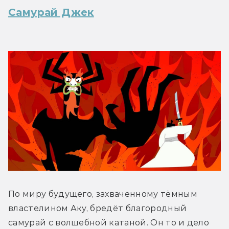
Самурай Джек
По миру будущего, захваченному тёмным 
властелином Аку, бредёт благородный 
самурай с волшебной катаной. Он то и дело 