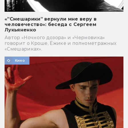
«”Смешарики” вернули мне веру в
человечество»: беседа с Сергеем
Лукьяненко
Автор «Ночного дозора» и «Черновика»
говорит о Кроше, Ёжике и полнометражных
«Смешариках».
Кино