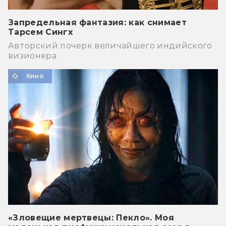
Запредельная фантазия: как снимает
Тарсем Сингх
Авторский почерк величайшего индийского
визионера
Кино
«Зловещие мертвецы: Пекло». Моя