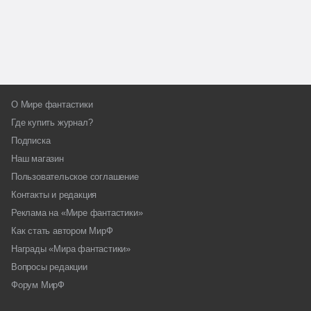
О Мире фантастики
Где купить журнал?
Подписка
Наш магазин
Пользовательское соглашение
Контакты и редакция
Реклама на «Мире фантастики»
Как стать автором МирФ
Награды «Мира фантастики»
Вопросы редакции
Форум МирФ