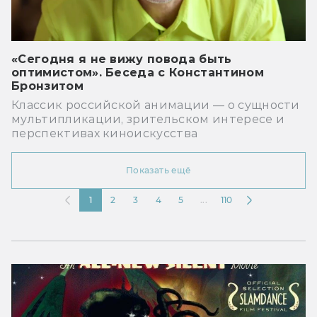
«Сегодня я не вижу повода быть
оптимистом». Беседа с Константином
Бронзитом
Классик российской анимации — о сущности
мультипликации, зрительском интересе и
перспективах киноискусства
Показать ещё
1
2
3
4
5
...
110