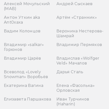
Алексей Мочульский
Андрей Сыскаев
(МАВ)
Антон Уткин aka
Артём «Странник»
Ant0xaxa
Вадим Колонцов
Вероника Нестерова-
Шамрай
Владимир «salkar»
Владимир Пермяков
Горюнов
Владимир Царёв
Владислав «Wolfger
Veld» Мачалов
Всеволод «Lovely
Дарья Сталь
Snowman» Воробьёв
Екатерина Вагина
Елена «Фасолька»
Орловская
Елизавета Паршакова
Иван Турчинов
(Haharin)