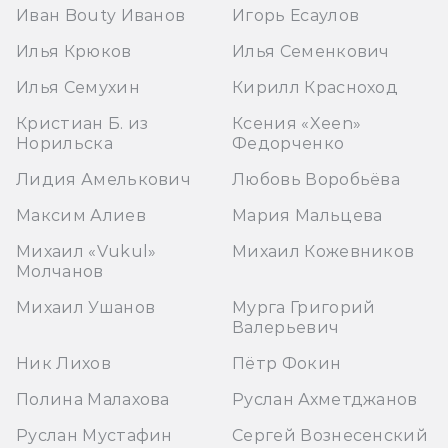
Иван Bouty Иванов
Игорь Есаулов
Илья Крюков
Илья Семенкович
Илья Семухин
Кирилл Красноход
Кристиан Б. из
Ксения «Xeen»
Норильска
Федорченко
Лидия Амелькович
Любовь Воробьёва
Максим Алиев
Мария Мальцева
Михаил «Vukul»
Михаил Кожевников
Молчанов
Михаил Ушанов
Мурга Григорий
Валерьевич
Ник Лихов
Пётр Фокин
Полина Малахова
Руслан Ахметджанов
Руслан Мустафин
Сергей Вознесенский