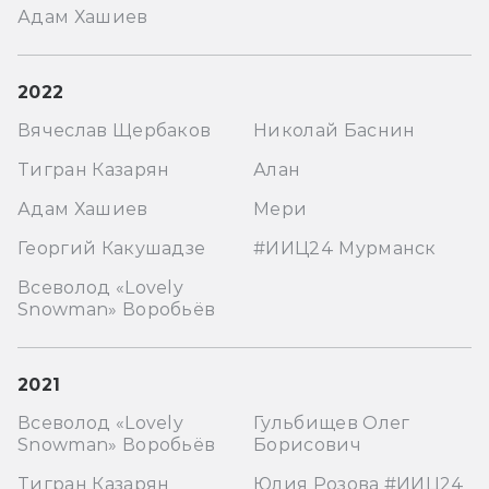
Адам Хашиев
2022
Вячеслав Щербаков
Николай Баснин
Тигран Казарян
Алан
Адам Хашиев
Мери
Георгий Какушадзе
#ИИЦ24 Мурманск
Всеволод «Lovely
Snowman» Воробьёв
2021
Всеволод «Lovely
Гульбищев Олег
Snowman» Воробьёв
Борисович
Тигран Казарян
Юлия Розова #ИИЦ24