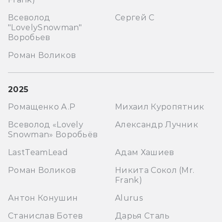
Всеволод
Сергей С
"LovelySnowman"
Воробьев
Роман Воликов
2025
Ромащенко А.Р
Михаил Куропятник
Всеволод «Lovely
Александр Лучник
Snowman» Воробьёв
LastTeamLead
Адам Хашиев
Роман Воликов
Никита Сокол (Mr.
Frank)
Антон Конушин
Alurus
Станислав Ботев
Дарья Сталь