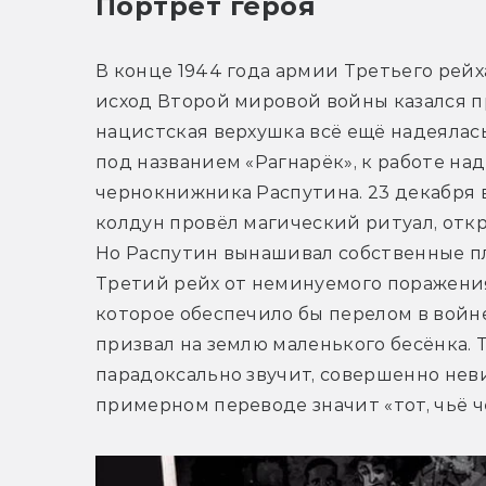
Портрет героя
В конце 1944 года армии Третьего рейх
исход Второй мировой войны казался 
нацистская верхушка всё ещё надеялас
под названием «Рагнарёк», к работе н
чернокнижника Распутина. 23 декабря 
колдун провёл магический ритуал, от
Но Распутин вынашивал собственные пл
Третий рейх от неминуемого поражения
которое обеспечило бы перелом в войн
призвал на землю маленького бесёнка. Т
парадоксально звучит, совершенно неви
примерном переводе значит «тот, чьё ч