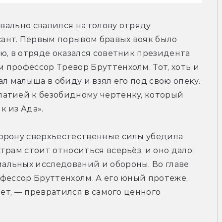
квально свалился на голову отряду 
нт. Первым порывом бравых вояк было 
ю, в отряде оказался советник президента 
профессор Тревор Бруттенхолм. Тот, хоть и 
л малыша в обиду и взял его под свою опеку. 
атией к безобидному чертёнку, который 
к из Ада».
орону сверхъестественные силы убедила 
рам стоит относиться всерьёз, и оно дало 
льных исследований и обороны. Во главе 
фессор Бруттенхолм. А его юный протеже, 
лет, — превратился в самого ценного 