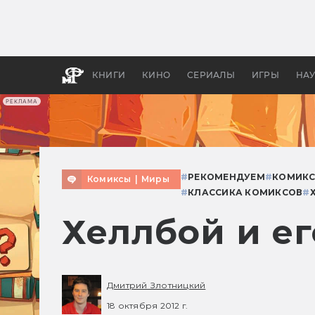
Какие
авгус
апока
детск
КНИГИ
КИНО
СЕРИАЛЫ
ИГРЫ
НА
РЕКЛАМА
#
РЕКОМЕНДУЕМ
#
КОМИК
Комиксы
|
Миры
#
КЛАССИКА КОМИКСОВ
#
Хеллбой и е
Дмитрий Злотницкий
18 октября 2012 г.