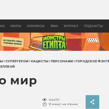
 фильмы смотреть в
Как создавались «Страшил
те 2026? В мире —
фильм, без которого не б
липсис, в России —
бы «Властелина колец»
ие комедии
УКА
МИРЫ
КОМИКСЫ
ФАН
ЖУРНАЛ
ПОДКАСТЫ
СЫ
#
СУПЕРГЕРОИ
#
НАЦИСТЫ
#
ПЕРСОНАЖИ
#
ГОРОДСКОЕ ФЭНТ
ХЕЛЛБОЙ
го мир
144470
13 минут на чтение