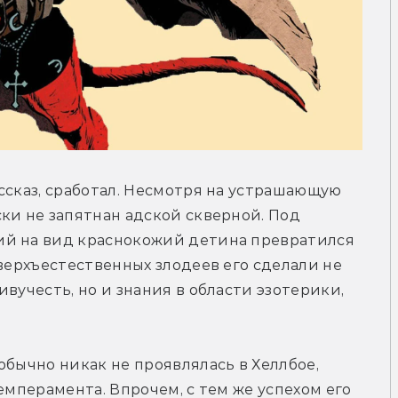
ссказ, сработал. Несмотря на устрашающую 
ки не запятнан адской скверной. Под 
й на вид краснокожий детина превратился 
верхъестественных злодеев его сделали не 
вучесть, но и знания в области эзотерики, 
бычно никак не проявлялась в Хеллбое, 
емперамента. Впрочем, с тем же успехом его 