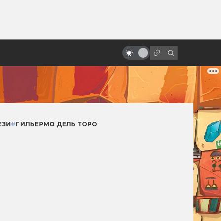
ы»:
ыло
«Робокоп»: как родился и умер
робот-полицейский
ЕЗИ
#
ГИЛЬЕРМО ДЕЛЬ ТОРО