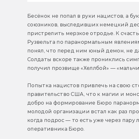
Бесёнок не попал в руки нацистов, а бу
союзников, выследивших немецкий деса
пристрелить мерзкое отродье. К счасть
Рузвельта по паранормальным явлениям 
понял, что перед ним юный демон, не да
Солдаты вскоре также прониклись симп
получил прозвище «Хеллбой» — «мальчи
Попытка нацистов привлечь на свою ст
правительство США, что к магии и монст
добро на формирование Бюро паранорма
молодой организации встал как раз про
когда подрос — то есть уже через пару 
оперативника Бюро.