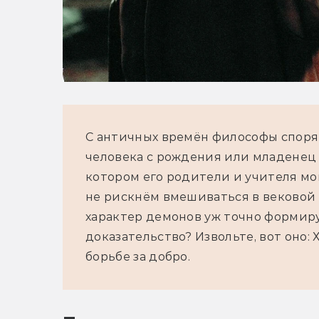
С античных времён философы спорят
человека с рождения или младенец п
котором его родители и учителя мог
не рискнём вмешиваться в вековой с
характер демонов уж точно формиру
доказательство? Извольте, вот оно:
борьбе за добро.