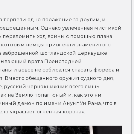
а терпели одно поражение за другим, и 
предрешённым. Однако увлечённая мистикой 
ь переломить ход войны с помощью плана 
ад которым немцы привлекли знаменитого 
в заброшенной шотландской церквушке 
крывающий врата Преисподней.
аны и вовсе не собирался спасать фюрера и 
. Вместо обещанного оружия судного дня, 
е, русский чернокнижник всего лишь 
ак на Землю попал юный и, как это ни 
нный демон по имени Анунг Ун Рама, что в 
ело украшает огненная корона».