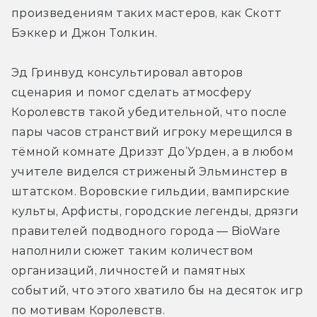
произведениям таких мастеров, как Скотт 
Бэккер и Джон Толкин.
Эд Гринвуд консультировал авторов 
сценария и помог сделать атмосферу 
Королевств такой убедительной, что после 
пары часов странствий игроку мерещился в 
тёмной комнате Дриззт До’Урден, а в любом 
учителе виделся стриженый Эльминстер в 
штатском. Воровские гильдии, вампирские 
культы, Арфисты, городские легенды, дрязги 
правителей подводного города — BioWare 
наполнили сюжет таким количеством 
организаций, личностей и памятных 
событий, что этого хватило бы на десяток игр 
по мотивам Королевств.