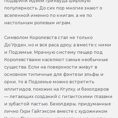
подарили идеям Гринвуда широкую 
популярность. До сих пор многие знают о 
вселенной именно по книгам, а не по 
настольным ролевым играм.
Символом Королевств стал не только 
До’Урден, но и вся раса дроу, а вместе с ними 
и Подземье. Мрачную систему пещер под 
Королевствами населяют самые необычные 
существа. Если на поверхности живут в 
основном типичные для фэнтези эльфы и 
орки, то в Подземье можно встретить 
иллитидов, похожих на Ктулху, и бехолдеров 
— летающих созданий с гигантскими глазами 
и зубастой пастью. Бехолдеры, придуманные 
лично Гэри Гайгэксом вместе с художником 