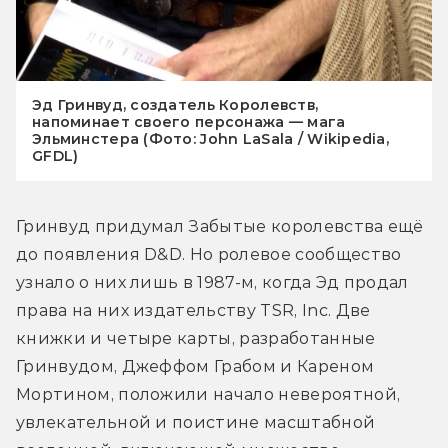
Эд Гринвуд, создатель Королевств,
напоминает своего персонажа — мага
Эльминстера (Фото: John LaSala / Wikipedia,
GFDL)
Гринвуд придумал Забытые королевства ещё 
до появления D&D. Но ролевое сообщество 
узнало о них лишь в 1987-м, когда Эд продал 
права на них издательству TSR, Inc. Две 
книжки и четыре карты, разработанные 
Гринвудом, Джеффом Грабом и Кареном 
Мортином, положили начало невероятной, 
увлекательной и поистине масштабной 