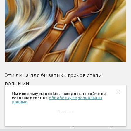
Эти лица для бывалых игроков стали 
родными
Мы используем cookie. Находясь на сайте вы
соглашаетесь на
обработку персональных
Их были десятки. Все они несли своё бремя. 
данных.
Рассказывали свою историю. Отстаивали 
Принять
свою позицию, готовые биться за неё 
насмерть. Все они навсегда остались в душе 