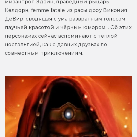
мизантроп Эдвин, праведный рыцарь 
Келдорн, femme fatale из расы дроу Викония 
ДеВир, сводящая с ума развратным голосом, 
паучьей красотой и чёрным юмором… Об этих 
персонажах сейчас вспоминают с тёплой 
ностальгией, как о давних друзьях по 
совместным приключениям.