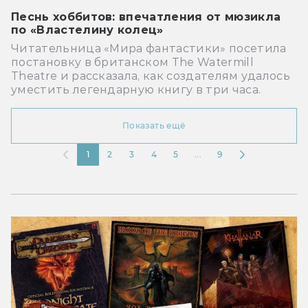
Песнь хоббитов: впечатления от мюзикла
по «Властелину колец»
Читательница «Мира фантастики» посетила
постановку в британском The Watermill
Theatre и рассказала, как создателям удалось
уместить легендарную книгу в три часа.
Показать ещё
1
2
3
4
5
...
9