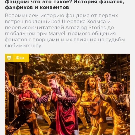
Фэндом: что это такое? История фанатов,
фанфиков и конвентов
Вспоминаем историю фэндома от первых
встреч поклонников Шерлока Холмса и
переписок читателей Amazing Stories до
глобальной эры Marvel, прямого общения
фанатов с творцами и их влияния на судьбы
любимых шоу.
Фан