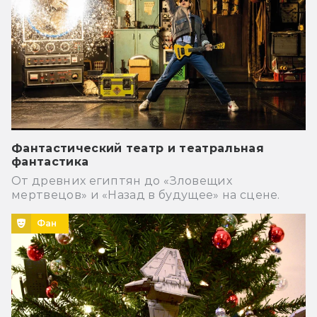
Фантастический театр и театральная
фантастика
От древних египтян до «Зловещих
мертвецов» и «Назад в будущее» на сцене.
Фан