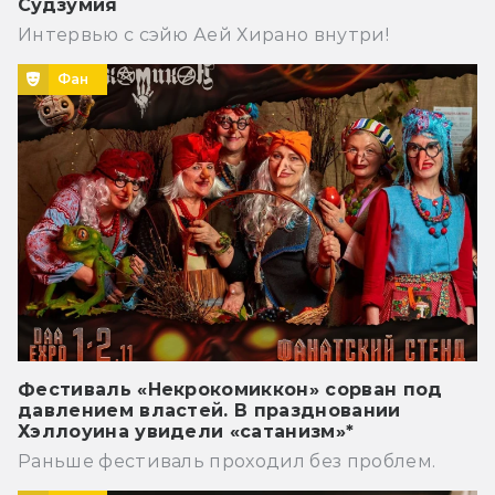
Судзумия
Интервью с сэйю Аей Хирано внутри!
Фан
Фестиваль «Некрокомиккон» сорван под
давлением властей. В праздновании
Хэллоуина увидели «сатанизм»*
Раньше фестиваль проходил без проблем.