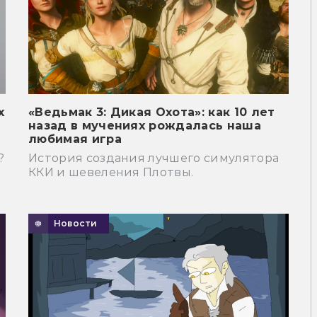
х
«Ведьмак 3: Дикая Охота»: как 10 лет
назад в мучениях рождалась наша
любимая игра
?
История создания лучшего симулятора
ККИ и шевеления Плотвы.
Новости