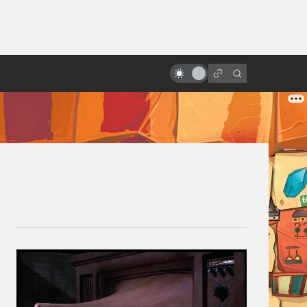
ы»:
ыло
Джосс Уидон, создатель
«Светлячка» и «Мстителей»