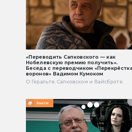
«Переводить Сапковского — как
Нобелевскую премию получить».
Беседа с переводчиком «Перекрёстк
воронов» Вадимом Кумоком
О Геральте, Сапковском и Вайсброте.
Книги