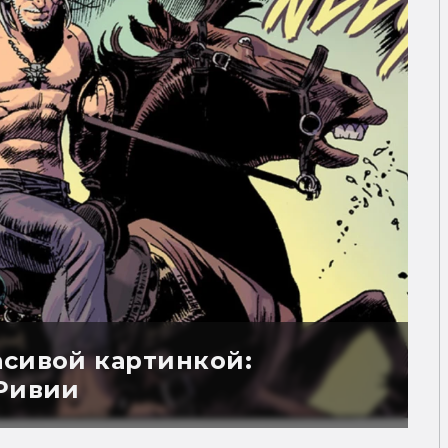
асивой картинкой:
 Ривии