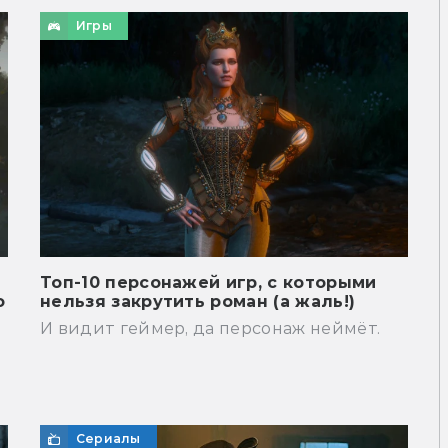
Игры
Топ-10 персонажей игр, с которыми
о
нельзя закрутить роман (а жаль!)
И видит геймер, да персонаж неймёт.
Сериалы