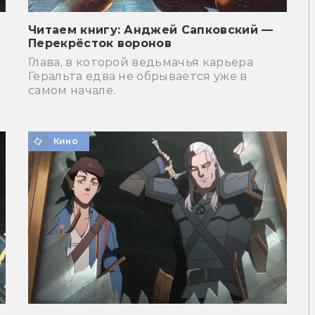
Читаем книгу: Анджей Сапковский —
Перекрёсток воронов
Глава, в которой ведьмачья карьера
Геральта едва не обрывается уже в
самом начале.
Кино