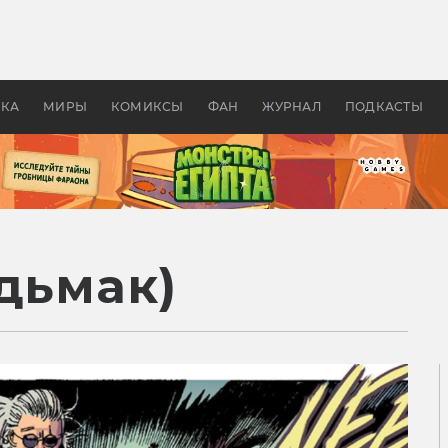
 фильмы смотреть в
Как создавались «Страшил
те 2026? В мире —
фильм, без которого не б
липсис, в России —
бы «Властелина колец»
ие комедии
УКА
МИРЫ
КОМИКСЫ
ФАН
ЖУРНАЛ
ПОДКАСТЫ
едьмак)