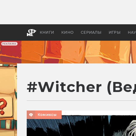
Какие
авгус
апока
детск
КНИГИ
КИНО
СЕРИАЛЫ
ИГРЫ
НА
РЕКЛАМА
#
Witcher (В
Комиксы