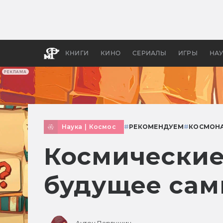
Как с
фильм
бы «В
КНИГИ
КИНО
СЕРИАЛЫ
ИГРЫ
НА
РЕКЛАМА
Наука
|
Космос
#
РЕКОМЕНДУЕМ
#
КОСМОН
Космические
будущее сам
Антон Первушин