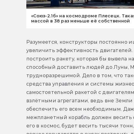
«Союз-2.1б» на космодроме Плесецк. Така
массой в 38 раз меньше её собственной
Разумеется, конструкторы постоянно и
увеличить эффективность двигателей. И
построить ракету, которая бы вывела н
способный доставить людей до Луны, Ма
трудноразрешимой. Дело в том, что так
средства управления и системы жизнео
самостоятельной ракетой с двигателям
взлётными агрегатами, ведь вне Земли 
обеспечить его всем необходимым. Даж
межпланетный корабль должен весить ок
его в космос, будет весить тысячи тонн