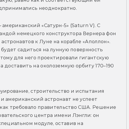
акую, равно как и соответствующий ей 
едпринимались неоднократно.
американский «Сатурн-5» (Saturn V). С 
омандой немецкого конструктора Вернера фон 
 астронавтов к Луне на корабле «Аполлон». 
 будет садиться на лунную поверхность 
тому для него проектировали гигантскую 
ла доставить на околоземную орбиту 170–190 
руирование, строительство и испытания 
и американский астронавт не успеет 
, как требовало правительство США. Решение 
вательского центра имени Лэнгли: он 
пециальном модуле, оставив на 