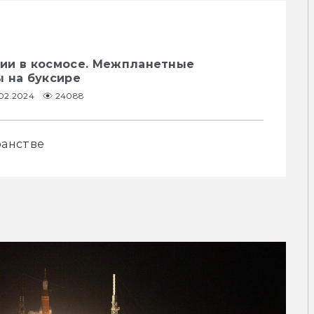
ии в космосе. Межпланетные
ы на буксире
.02.2024
24088
ранстве