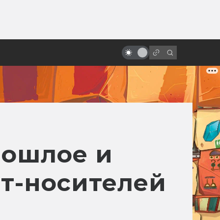
от
Фильму «Троя» — 20 лет! Прошёл
ли он проверку временем?
рошлое и
т-носителей