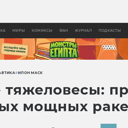
оздавались «Страшилы»:
«Одиссея» Нолана: что эт
, без которого не было
фильм сделал с Гомером и
ластелина колец»
Древней Грецией
УКА
МИРЫ
КОМИКСЫ
ФАН
ЖУРНАЛ
ПОДКАСТЫ
АВТИКА
#
ИЛОН МАСК
 тяжеловесы: п
ых мощных раке