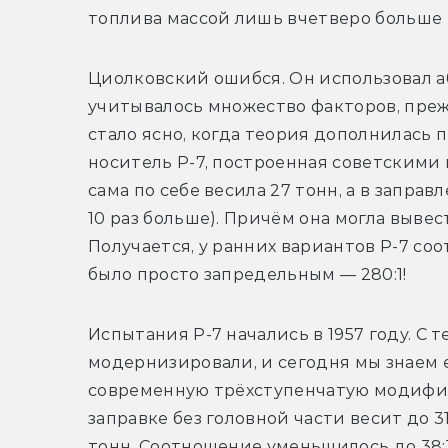
топлива массой лишь вчетверо больше 
Циолковский ошибся. Он использовал а
учитывалось множество факторов, преж
стало ясно, когда теория дополнилась 
носитель Р-7, построенная советскими 
сама по себе весила 27 тонн, а в заправ
10 раз больше). Причём она могла вывест
Получается, у ранних вариантов Р-7 со
было просто запредельным — 280:1!
Испытания Р-7 начались в 1957 году. С т
модернизировали, и сегодня мы знаем е
современную трёхступенчатую модифика
заправке без головной части весит до 31
тонн. Соотношение уменьшилось до 38:1,