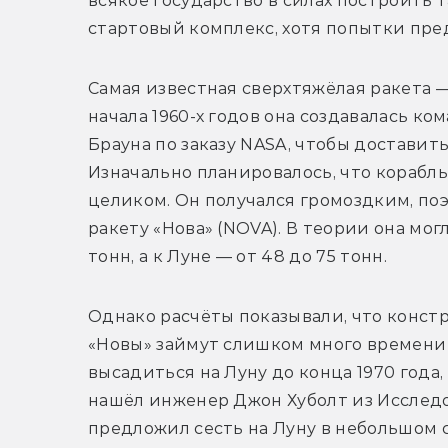
всякое государство в силах построить т
стартовый комплекс, хотя попытки пр
Самая известная сверхтяжёлая ракета — 
начала 1960-х годов она создавалась к
Брауна по заказу NASA, чтобы доставить
Изначально планировалось, что корабль
целиком. Он получался громоздким, поэ
ракету «Нова» (NOVA). В теории она мог
тонн, а к Луне — от 48 до 75 тонн.
Однако расчёты показывали, что конст
«Новы» займут слишком много времени 
высадиться на Луну до конца 1970 года
нашёл инженер Джон Хуболт из Исследо
предложил сесть на Луну в небольшом с