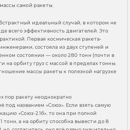
массы самой ракеты.
бстрактный идеальный случай, в котором не 
де всего эффективность двигателей. Это 
практикой. Первая космическая ракета-
инженерами, состояла из двух ступеней и 
ленном состоянии — около 280 тонн (почти в 
и на орбиту груз с массой в пределах тонны. 
отношение массы ракеты к полезной нагрузке 
ех пор ракету неоднократно 
ё под названием «Союз». Если взять самую 
цию «Союз-2.1б», то она при полной 
1 тонн, а на орбиту способна вывести до 8 
 но, согласитесь, оно всё равно значительно.