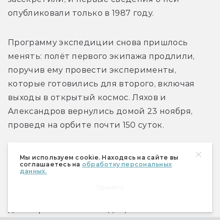
опубликовали только в 1987 году.
Программу экспедиции снова пришлось 
менять: полёт первого экипажа продлили, 
поручив ему провести эксперименты, 
которые готовились для второго, включая 
выходы в открытый космос. Ляхов и 
Александров вернулись домой 23 ноября, 
проведя на орбите почти 150 суток.
«Дырка» в корабле
Мы используем cookie. Находясь на сайте вы
соглашаетесь на
обработку персональных
данных.
В июне 2018 года на Международной 
Принять
космической станции начала работу 56-я 
долговременная экспедиция. В ней 