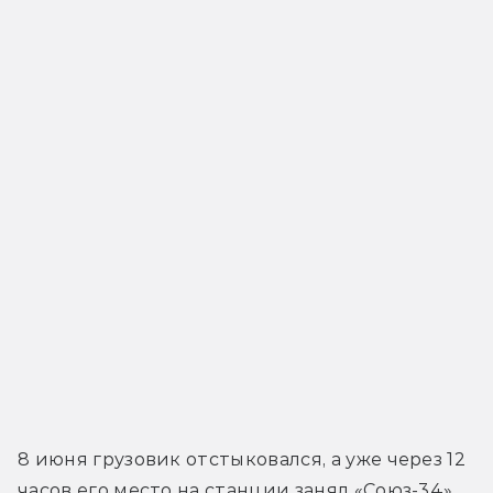
8 июня грузовик отстыковался, а уже через 12 
часов его место на станции занял «Союз-34», 