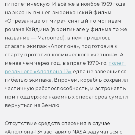
гипотетическую. И всё же в ноябре 1969 года 
на экраны вышел американский фильм 
«Отрезанные от мира», снятый по мотивам 
романа Кэйдина (в оригинале у фильма то же 
название — Marooned): в нём пришлось 
спасать экипаж «Аполлона», подготовив к 
старту прототип космического «челнока». А 
менее чем через год, в апреле 1970-го, 
полёт 
реального «Аполлона-13»
 едва не завершился 
гибелью экипажа. Впрочем, корабль сохранил 
частичную работоспособность, и астронавты 
при поддержке наземных операторов сумели 
вернуться на Землю.
Отсутствие средств спасения в случае 
«Аполлона-13» заставило NASA задуматься о 