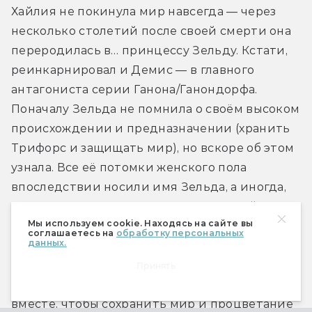
Хайлия не покинула мир навсегда — через 
несколько столетий после своей смерти она 
переродилась в… принцессу Зельду. Кстати, 
реинкарнировал и Демис — в главного 
антагониста серии Ганона/Ганондорфа. 
Поначалу Зельда не помнила о своём высоком 
происхождении и предназначении (хранить 
Трифорс и защищать мир), но вскоре об этом 
узнала. Все её потомки женского пола 
впоследствии носили имя Зельда, а иногда, 
как и она сама, становились очередной 
Мы используем cookie. Находясь на сайте вы
реинкарнацией Хайлии. Таким образом, 
соглашаетесь на
обработку персональных
данных.
практически все Зельды в играх серии — 
разные героини
, точно так же как и Линк. 
Принять
Судьба раз за разом сводит Линков и Зельд 
вместе, чтобы сохранить мир и процветание 