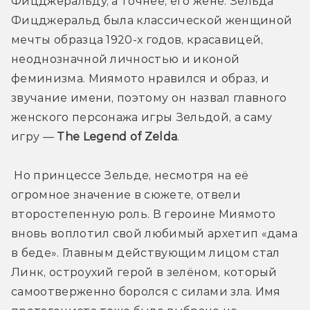
Фицджеральду, а точнее, его жене. Зельда 
Фицджеральд была классической женщиной 
мечты образца 1920-х годов, красавицей, 
неоднозначной личностью и иконой 
феминизма. Миямото нравился и образ, и 
звучание имени, поэтому он назвал главного 
женского персонажа игры Зельдой, а саму 
игру — 
The Legend of Zelda
.
 Но принцессе Зельде, несмотря на её 
огромное значение в сюжете, отвели 
второстепенную роль. В героине Миямото 
вновь воплотил свой любимый архетип «дама 
в беде». Главным действующим лицом стал 
Линк, остроухий герой в зелёном, который 
самоотверженно боролся с силами зла. Имя 