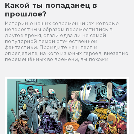
Какой ты попаданец в
прошлое?
Истории о наших современниках, которые
невероятным образом переместились в
другое время, стали едва ли не самой
популярной темой отечественной
фантастики. Пройдите наш тест и
определите, на кого из юных героев, внезапно
перемещённых во времени, вы похожи.