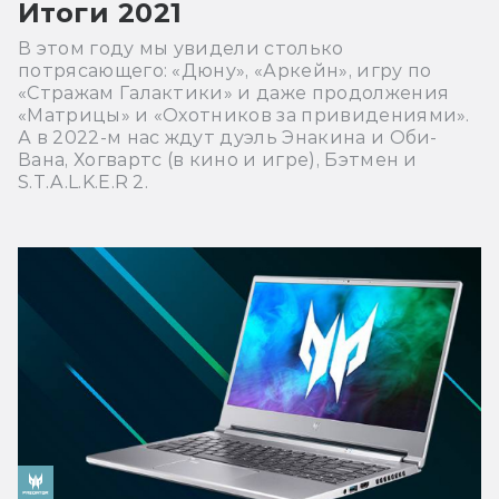
Итоги 2021
В этом году мы увидели столько
потрясающего: «Дюну», «Аркейн», игру по
«Стражам Галактики» и даже продолжения
«Матрицы» и «Охотников за привидениями».
А в 2022-м нас ждут дуэль Энакина и Оби-
Вана, Хогвартс (в кино и игре), Бэтмен и
S.T.A.L.K.E.R 2.