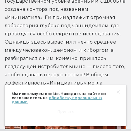
государственном уровне военными США была 
создана контора под названием 
«Инициатива». Ей принадлежит огромная 
лаборатория глубоко под Саннидейлом, где 
проводятся особо секретные исследования. 
Однажды здесь вырастили нечто среднее 
между человеком, демоном и киборгом, а 
разбираться с ним, конечно, пришлось 
вездесущей истребительнице — вместо того, 
чтобы сдавать первую сессию! В общем, 
эффективность «Инициативы» могла 
сравниться разве что с изяществом слона, 
Мы используем cookie. Находясь на сайте вы
соглашаетесь на
обработку персональных
отплясывающего в посудной лавке.
данных.
Принять