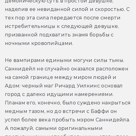
демоническую суть в простой девушке, 
наделив ее невиданной силой и скоростью. С 
тех пор эта сила передается после смерти 
истребительницы к следующей девушке, 
призванной подхватить знамя борьбы с 
ночными кровопийцами.
Не вампирами едиными могучи силы тьмы. 
Саннидейл не случайно оказался расположен 
на самой границе между миром людей и 
Адом: черный маг Ричард Уилкинс основал 
город с далеко идущими намерениями. 
Планам его, конечно, было суждено накрыться 
медным тазом, но до встречи с Баффи он 
успел более века пробыть мэром Саннидейла. 
А пожалуй, самыми оригинальными 