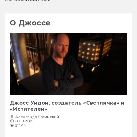
О Джоссе
Джосс Уидон, создатель «Светлячка» и
«Мстителей»
Александр Гагинский
03.11.2015
51444