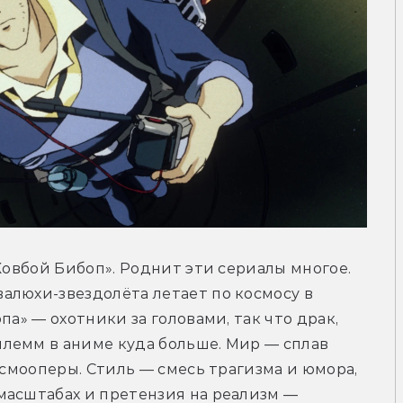
«Ковбой Бибоп». Роднит эти сериалы многое. 
люхи-звездолёта летает по космосу в 
а» — охотники за головами, так что драк, 
лемм в аниме куда больше. Мир — сплав 
осмооперы. Стиль — смесь трагизма и юмора, 
масштабах и претензия на реализм — 