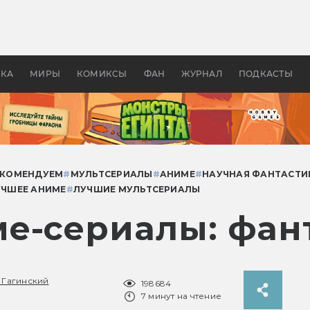
оздавались «Страшилы»:
«Одиссея» Нолана: что эт
, без которого не было
фильм сделал с Гомером и
ластелина колец»
Древней Грецией
УКА
МИРЫ
КОМИКСЫ
ФАН
ЖУРНАЛ
ПОДКАСТЫ
ЕКОМЕНДУЕМ
#
МУЛЬТСЕРИАЛЫ
#
АНИМЕ
#
НАУЧНАЯ ФАНТАСТИ
УЧШЕЕ АНИМЕ
#
ЛУЧШИЕ МУЛЬТСЕРИАЛЫ
е-сериалы: фан
 Гагинский
198684
7 минут на чтение