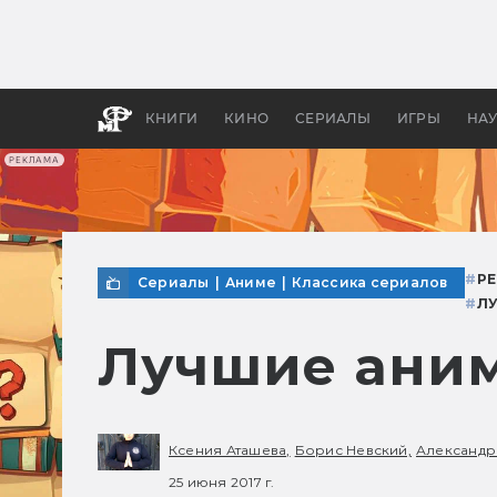
Как с
фильм
бы «В
КНИГИ
КИНО
СЕРИАЛЫ
ИГРЫ
НА
РЕКЛАМА
#
Р
Сериалы
|
Аниме
|
Классика сериалов
#
Л
Лучшие аним
Ксения Аташева,
Борис Невский,
Александр
25 июня 2017 г.