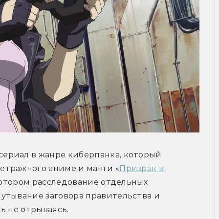
ериал в жанре киберпанка, который 
етражного аниме и манги «
Призрак в 
 котором расследование отдельных 
утывание заговора правительства и 
ь не отрываясь.