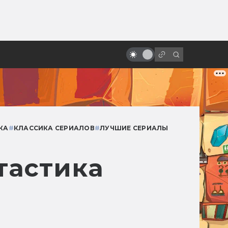
от
Кто такие Кайдзю: Годзилла и
компания
КА
#
КЛАССИКА СЕРИАЛОВ
#
ЛУЧШИЕ СЕРИАЛЫ
тастика