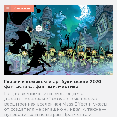
Комиксы
Главные комиксы и артбуки осени 2020:
фантастика, фэнтези, мистика
Продолжение «Лиги выдающихся
джентльменов» и «Песочного человека»,
расширенная вселенная Mass Effect и ужасы
от создателя Черепашек-ниндзя. А также —
путеводители по мирам Пратчетта и