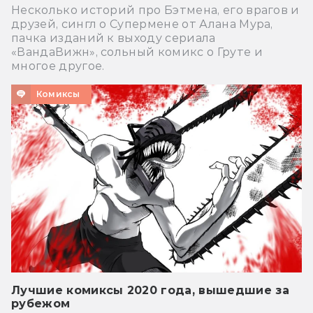
Несколько историй про Бэтмена, его врагов и
друзей, сингл о Супермене от Алана Мура,
пачка изданий к выходу сериала
«ВандаВижн», сольный комикс о Груте и
многое другое.
Комиксы
Лучшие комиксы 2020 года, вышедшие за
рубежом