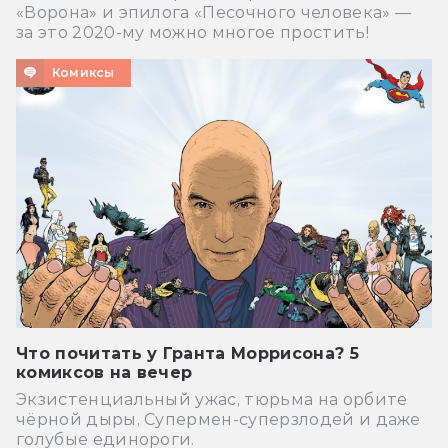
«Ворона» и эпилога «Песочного человека» —
за это 2020-му можно многое простить!
Комиксы
Что почитать у Гранта Моррисона? 5
комиксов на вечер
Экзистенциальный ужас, тюрьма на орбите
чёрной дыры, Супермен-суперзлодей и даже
голубые единороги.