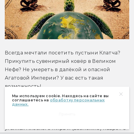
Всегда мечтали посетить пустыни Клатча? 
Прикупить сувенирный ковёр в Великом 
Нефе? Не умереть в далёкой и опасной 
Агатовой Империи? У вас есть такая 
возможность!
Мы используем cookie. Находясь на сайте вы
соглашаетесь на
обработку персональных
Одобренный Гильдией Нарушителей границ 
данных.
«Полный атлас Плоского мира» предоставит 
Принять
вам подробные сведения об исследованных 
уголках Плоского мира и (возможно) наврёт с 