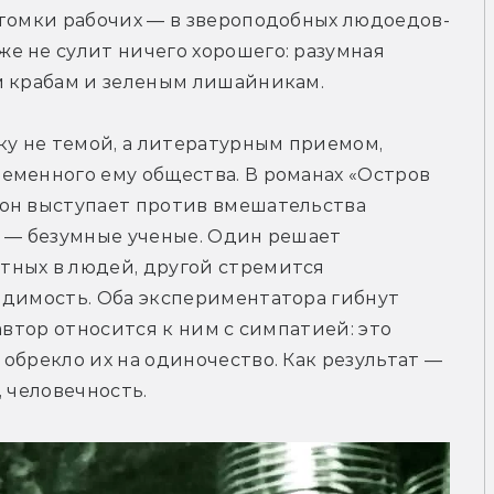
отомки рабочих — в звероподобных людоедов-
 не сулит ничего хорошего: разумная 
м крабам и зеленым лишайникам.
ку не темой, а литературным приемом, 
еменного ему общества. В романах «Остров 
он выступает против вмешательства 
 — безумные ученые. Один решает 
ных в людей, другой стремится 
идимость. Оба экспериментатора гибнут 
автор относится к ним с симпатией: это 
обрекло их на одиночество. Как результат — 
, человечность.