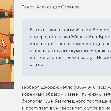
Текст: Александр Стоянов
Его считали вторым Жюлем Верном,
номер один эпохи Эйнштейна. Врем
или находят опровержение, одно по
в прошлое старые кумиры. Но, как н
и его значение только растут. Несмо
ста лет.
Герберт Джордж Уэллс (1866–1946) всю 
коренным образом изменить жизнь чело
биология. Сын безуспешного торговца и
и поступает в университет, с утра до н