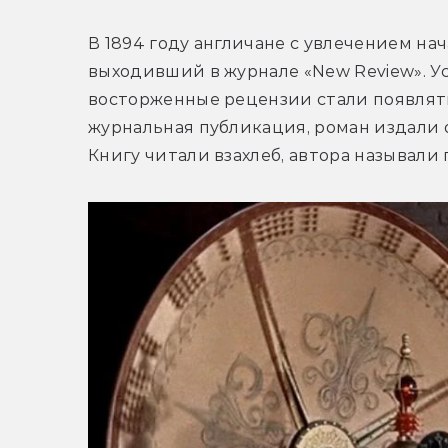
В 1894 году англичане с увлечением на
выходивший в журнале «New Review». Ус
восторженные рецензии стали появлятьс
журнальная публикация, роман издали о
Книгу читали взахлеб, автора называли 