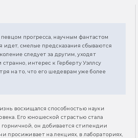
 певцом прогресса, научным фантастом
я идет, смелые предсказания сбываются
коление следует за другим, уходят
и странно, интерес к Герберту Уэллсу
тря на то, что его шедеврам уже более
жизнь восхищался способностью науки 
века. Его юношеской страстью стала 
 горничной, он добивается стипендии 
очи просиживает на лекциях, в лабораториях, 