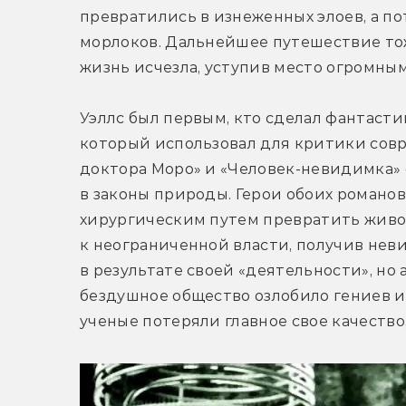
превратились в изнеженных элоев, а п
морлоков. Дальнейшее путешествие тоже
жизнь исчезла, уступив место огромны
Уэллс был первым, кто сделал фантасти
который использовал для критики совр
доктора Моро» и «Человек-невидимка» 
в законы природы. Герои обоих романов
хирургическим путем превратить живот
к неограниченной власти, получив нев
в результате своей «деятельности», но 
бездушное общество озлобило гениев и 
ученые потеряли главное свое качество