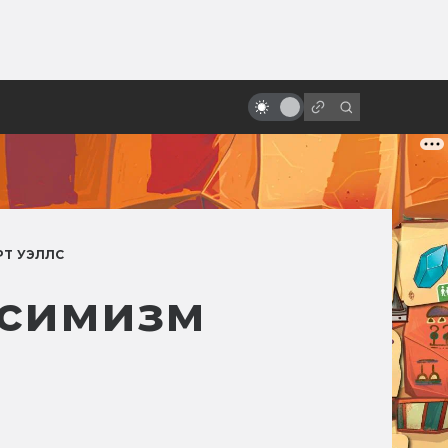
от
За что мы любим Роберта Дауни-
младшего
РТ УЭЛЛС
ссимизм