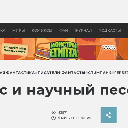
оздавались «Страшилы»:
«Одиссея» Нолана: что эт
, без которого не было
фильм сделал с Гомером и
ластелина колец»
Древней Грецией
УКА
МИРЫ
КОМИКСЫ
ФАН
ЖУРНАЛ
ПОДКАСТЫ
АЯ ФАНТАСТИКА
#
ПИСАТЕЛИ-ФАНТАСТЫ
#
СТИМПАНК
#
ГЕРБЕ
лс и научный пе
63571
9 минут на чтение