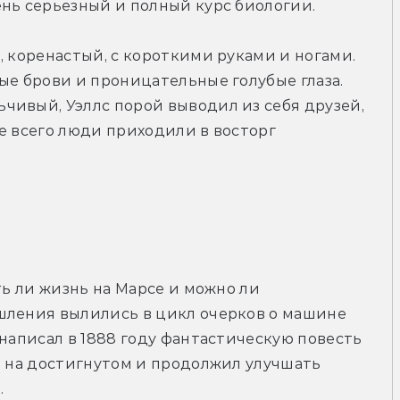
ень серьезный и полный курс биологии.
, коренастый, с короткими руками и ногами. 
ые брови и проницательные голубые глаза. 
ивый, Уэллс порой выводил из себя друзей, 
е всего люди приходили в восторг 
ть ли жизнь на Марсе и можно ли 
шления вылились в цикл очерков о машине 
написал в 1888 году фантастическую повесть 
я на достигнутом и продолжил улучшать 
.