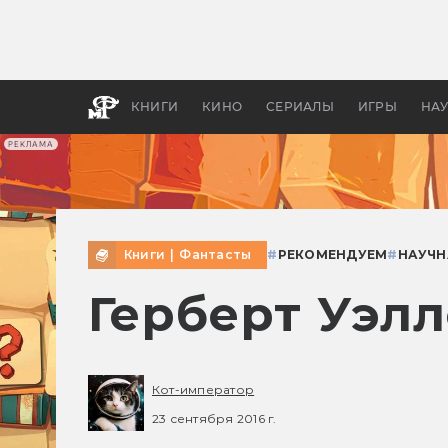
Как с
фильм
бы «В
КНИГИ
КИНО
СЕРИАЛЫ
ИГРЫ
НА
РЕКЛАМА
Книги
|
Фантасты
#
РЕКОМЕНДУЕМ
#
НАУЧН
Герберт Уэл
Кот-император
23 сентября 2016 г.