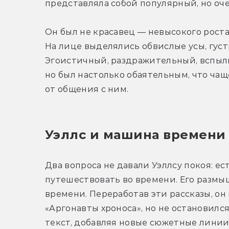
представляла собой популярный, но оч
Он был не красавец — невысокого роста
На лице выделялись обвислые усы, густ
Эгоистичный, раздражительный, вспыльч
но был настолько обаятельным, что чащ
от общения с ним.
Уэллс и машина времени
Два вопроса не давали Уэллсу покоя: ес
путешествовать во времени. Его размы
времени. Переработав эти рассказы, он 
«Аргонавты хроноса», но не остановилс
текст, добавляя новые сюжетные линии