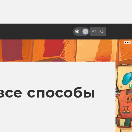
от
Как кино создало
Франкенштейна
все способы