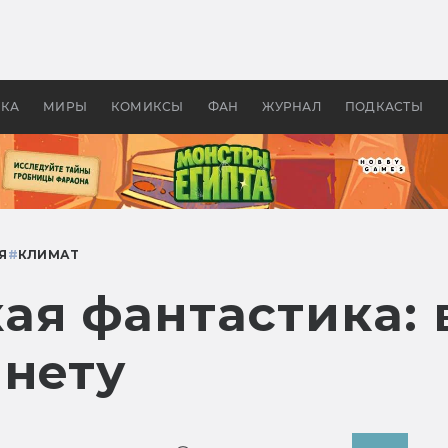
оздавались «Страшилы»:
«Одиссея» Нолана: что эт
, без которого не было
фильм сделал с Гомером и
ластелина колец»
Древней Грецией
УКА
МИРЫ
КОМИКСЫ
ФАН
ЖУРНАЛ
ПОДКАСТЫ
Я
#
КЛИМАТ
ая фантастика: 
анету