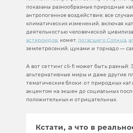
показаны разнообразные природные ката
антропогенное воздействие; все случаи
климатических изменений, включая кат
астероидов
, комет, 
погасшего Солнца
, 
а
землетрясений, цунами и торнадо — сам
А вот сеттинг cli-fi может быть разный
альтернативные миры и даже другие план
тематические блоки: от природных ката
акцентом на экшен до социальных посл
положительных и отрицательных.
Кстати, а что в реальн