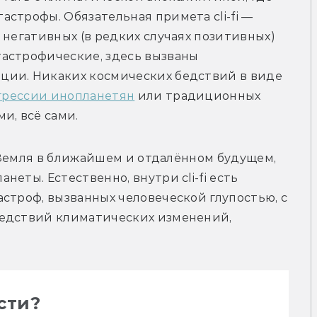
строфы. Обязательная примета cli-fi — 
 негативных (в редких случаях позитивных) 
астрофические, здесь вызваны 
деятельностью человеческой цивилизации. Никаких космических бедствий в виде 
грессии инопланетян
 или традиционных 
и, всё сами.
: Земля в ближайшем и отдалённом будущем, 
еты. Естественно, внутри cli-fi есть 
строф, вызванных человеческой глупостью, с 
едствий климатических изменений, 
ости?