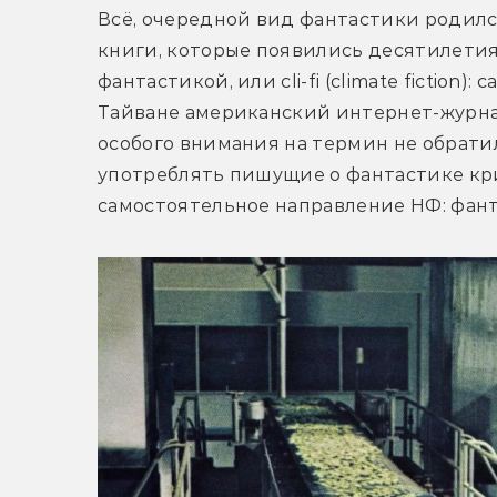
Всё, очередной вид фантастики родился
книги, которые появились десятилетия 
фантастикой, или cli-fi (climate fiction
Тайване американский интернет-журнал
особого внимания на термин не обратили
употреблять пишущие о фантастике крити
самостоятельное направление НФ: фан