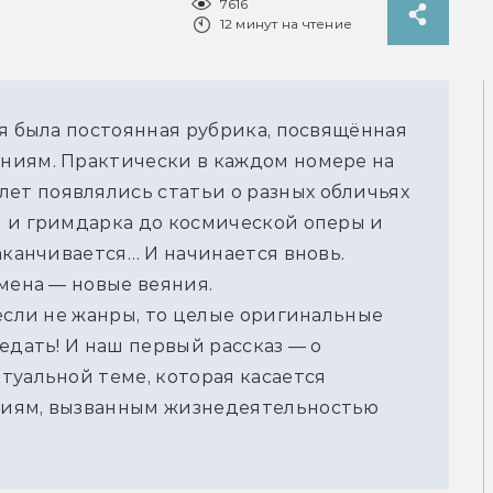
7616
12 минут на чтение
я была постоянная рубрика, посвящённая 
ниям. Практически в каждом номере на 
т появлялись статьи о разных обличьях 
 и гримдарка до космической оперы и 
аканчивается… И начинается вновь. 
емена — новые веяния.
если не жанры, то целые оригинальные 
едать! И наш первый рассказ — о 
уальной теме, которая касается 
иям, вызванным жизнедеятельностью 