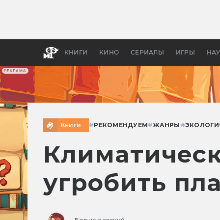
Как с
фильм
бы «В
КНИГИ
КИНО
СЕРИАЛЫ
ИГРЫ
НА
РЕКЛАМА
Книги
#
РЕКОМЕНДУЕМ
#
ЖАНРЫ
#
ЭКОЛОГИ
Климатическ
угробить пл
Борис Невский