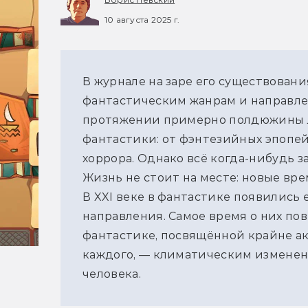
10 августа 2025 г.
В журнале на заре его существовани
фантастическим жанрам и направле
протяжении примерно полдюжины ле
фантастики: от фэнтезийных эпопей
хоррора. Однако всё когда-нибудь з
Жизнь не стоит на месте: новые вр
В XXI веке в фантастике появились 
направления. Самое время о них пов
фантастике, посвящённой крайне акт
каждого, — климатическим изменен
человека.