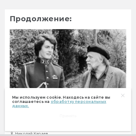
Продолжение:
Мы используем cookie. Находясь на сайте вы
соглашаетесь на
обработку персональных
данных.
Тайное хокку «Дюны», часть 2.
Принять
Фантастика на основе реальной жизни
Герберта
Николай Караев