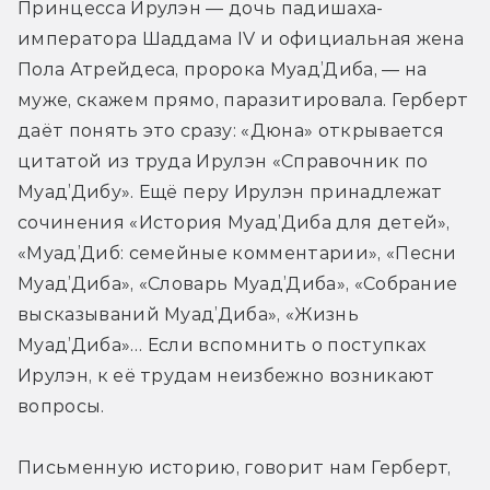
Принцесса Ирулэн — дочь падишаха-
императора Шаддама IV и официальная жена 
Пола Атрейдеса, пророка Муад’Диба, — на 
муже, скажем прямо, паразитировала. Герберт 
даёт понять это сразу: «Дюна» открывается 
цитатой из труда Ирулэн «Справочник по 
Муад’Дибу». Ещё перу Ирулэн принадлежат 
сочинения «История Муад’Диба для детей», 
«Муад’Диб: семейные комментарии», «Песни 
Муад’Диба», «Словарь Муад’Диба», «Собрание 
высказываний Муад’Диба», «Жизнь 
Муад’Диба»… Если вспомнить о поступках 
Ирулэн, к её трудам неизбежно возникают 
вопросы.

Письменную историю, говорит нам Герберт, 