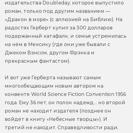
издательства Doubleday, которое выпустило 
роман, только под другим названием — 
«Дракон в море» (с аллюзией на Библию). На 
радостях Герберт купил за 300 долларов 
подержанный катафалк, и семья устремилась 
на нём в Мексику (где они уже бывали с 
Джеком Вэнсом, другом Фрэнка и 
прекрасным фантастом).
И вот уже Герберта называют самым 
многообещающим новым автором на 
конвенте World Science Fiction Convention 1956 
года. Ему 36 лет, он полон надежд… но второй 
роман не находит издателя (позднее он 
войдёт в книгу «Небесные творцы»). И 
третий не находит. Справедливости ради, 