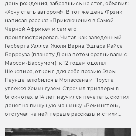
день рождения, забравшись на стол, объявил: 
«Хочу стать автором!». В тот же день Фрэнк 
написал рассказ «Приключения в Самой 
Чёрной Африке» и сам его 
проиллюстрировал. Читал как заведённый: 
Герберта Уэллса, Жюля Верна, Эдгара Райса 
Берроуза (планету Дюна потом сравнивали с 
Марсом-Барсумом); к 12 годам одолел 
Шекспира, открыл для себя поэзию Эзры 
Паунда, влюбился в Мопассана и Пруста, 
увлёкся Хемингуэем. Строчил триллеры в 
блокнотах, в 14 лет научился печатать, скопил 
денег на пишущую машинку «Ремингтон», 
отстучал на ней первые рассказы и стихи…