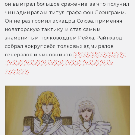
он выиграл большое сражение, за что получил 
чин адмирала и титул графа фон Лоэнграмм. 
Он не раз громил эскадры Союза, применяя 
новаторскую тактику, и стал самым 
знаменитым полководцем Рейха. Райнхард 
собрал вокруг себя толковых адмиралов, 
генералов и чиновников 
и теперь был готов 
обратить оружие против ненавистного 
кайзера...