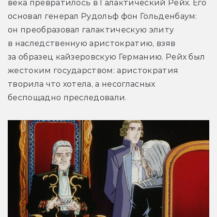
века превратилось в Галактический Рейх. Его 
основал генерал Рудольф фон Гольденбаум: 
он преобразовал галактическую элиту 
в наследственную аристократию, взяв 
за образец кайзеровскую Германию. Рейх был 
жестоким государством: аристократия 
творила что хотела, а несогласных 
беспощадно преследовали.