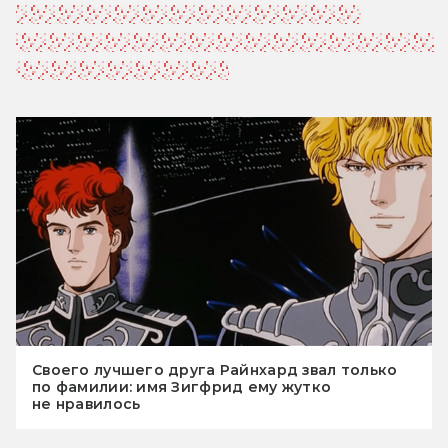
стала для него воплощением совести, 
поэтому Зигфрид остался одним из ключевых 
персонажей «Легенды».
Своего лучшего друга Райнхард звал только
по фамилии: имя Зигфрид ему жутко
не нравилось