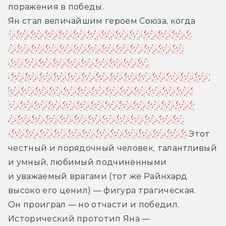
поражения в победы.
Ян стал величайшим героем Союза, когда 
небольшими силами захватил крепость 
Изерлон — огромную боевую станцию, 
которая контролировала один 
из космических туннелей. Вэньли надеялся, 
что захват ключевой крепости позволит 
заключить с Рейхом долгожданный мир. 
Но взятие Изерлона вскружило голову 
властям Союза, и война продолжилась...
 Этот 
честный и порядочный человек, талантливый 
и умный, любимый подчинёнными 
и уважаемый врагами (тот же Райнхард 
высоко его ценил) — фигура трагическая. 
Он проиграл — но отчасти и победил. 
Исторический прототип Яна — 