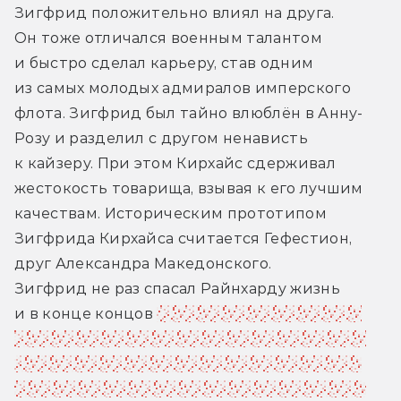
Зигфрид положительно влиял на друга. 
Он тоже отличался военным талантом 
и быстро сделал карьеру, став одним 
из самых молодых адмиралов имперского 
флота. Зигфрид был тайно влюблён в Анну-
Розу и разделил с другом ненависть 
к кайзеру. При этом Кирхайс сдерживал 
жестокость товарища, взывая к его лучшим 
качествам. Историческим прототипом 
Зигфрида Кирхайса считается Гефестион, 
друг Александра Македонского.
Зигфрид не раз спасал Райнхарду жизнь 
и в конце концов 
пожертвовал собой ради 
него. Райнхард часто вспоминал Зигфрида, 
представляя, как бы тот отнёсся к тем или 
иным его поступкам. Тень погибшего друга 