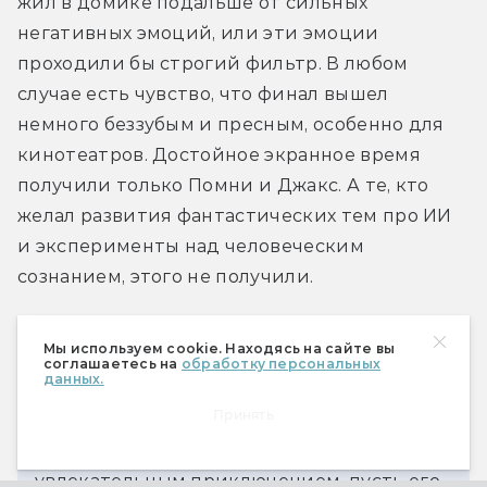
жил в домике подальше от сильных 
негативных эмоций, или эти эмоции 
проходили бы строгий фильтр. В любом 
случае есть чувство, что финал вышел 
немного беззубым и пресным, особенно для 
кинотеатров. Достойное экранное время 
получили только Помни и Джакс. А те, кто 
желал развития фантастических тем про ИИ 
и эксперименты над человеческим 
сознанием, этого не получили.
Мы используем cookie. Находясь на сайте вы
Относиться к сериалу и его концовке 
соглашаетесь на
обработку персональных
данных.
можно по-разному, но бесспорно, 
Принять
«Удивительный цифровой цирк» навсегда 
останется уникальным сериалом. И 
увлекательным приключением, пусть его 