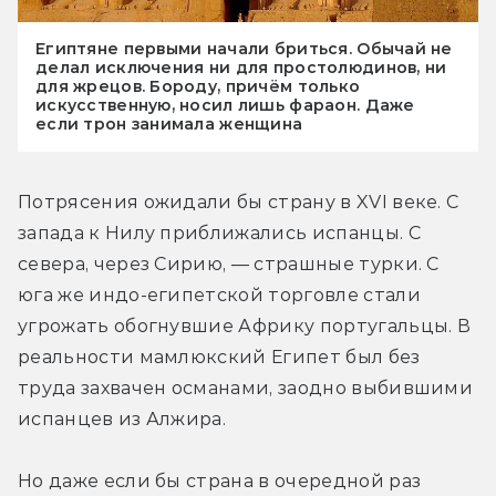
Египтяне первыми начали бриться. Обычай не
делал исключения ни для простолюдинов, ни
для жрецов. Бороду, причём только
искусственную, носил лишь фараон. Даже
если трон занимала женщина
Потрясения ожидали бы страну в XVI веке. С 
запада к Нилу приближались испанцы. С 
севера, через Сирию, — страшные турки. С 
юга же индо-египетской торговле стали 
угрожать обогнувшие Африку португальцы. В 
реальности мамлюкский Египет был без 
труда захвачен османами, заодно выбившими 
испанцев из Алжира.
Но даже если бы страна в очередной раз 