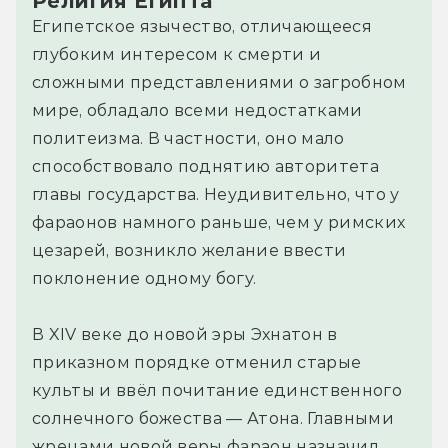
Религия Египта
Египетское язычество, отличающееся
глубоким интересом к смерти и
сложными представлениями о загробном
мире, обладало всеми недостатками
политеизма. В частности, оно мало
способствовало поднятию авторитета
главы государства. Неудивительно, что у
фараонов намного раньше, чем у римских
цезарей, возникло желание ввести
поклонение одному богу.
В XIV веке до новой эры Эхнатон в
приказном порядке отменил старые
культы и ввёл почитание единственного
солнечного божества — Атона. Главными
жрецами новой веры фараон назначил