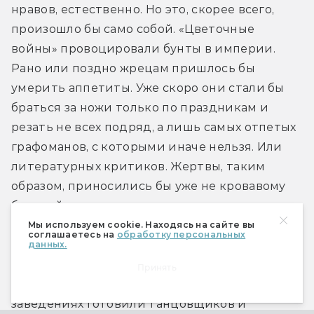
нравов, естественно. Но это, скорее всего, 
произошло бы само собой. «Цветочные 
войны» провоцировали бунты в империи. 
Рано или поздно жрецам пришлось бы 
умерить аппетиты. Уже скоро они стали бы 
браться за ножи только по праздникам и 
резать не всех подряд, а лишь самых отпетых 
графоманов, с которыми иначе нельзя. Или 
литературных критиков. Жертвы, таким 
образом, приносились бы уже не кровавому 
богу войны, а на алтарь высокого искусства.
Мы используем cookie. Находясь на сайте вы
соглашаетесь на
обработку персональных
В Теночтитлане существовало множество 
данных.
школ: для придворных и для ремесленников, 
Принять
для торговцев и для жрецов, в отдельных 
заведениях готовили танцовщиков и 