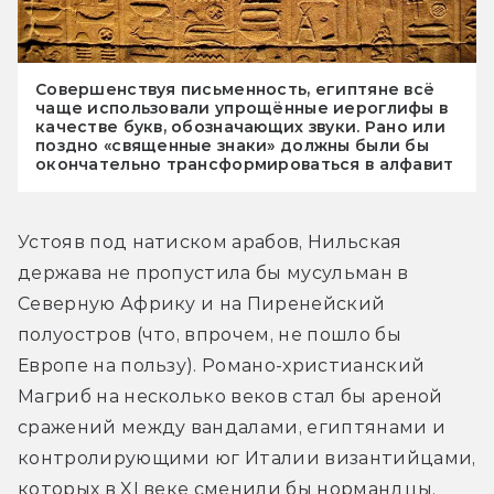
Совершенствуя письменность, египтяне всё
чаще использовали упрощённые иероглифы в
качестве букв, обозначающих звуки. Рано или
поздно «священные знаки» должны были бы
окончательно трансформироваться в алфавит
Устояв под натиском арабов, Нильская 
держава не пропустила бы мусульман в 
Северную Африку и на Пиренейский 
полуостров (что, впрочем, не пошло бы 
Европе на пользу). Романо-христианский 
Магриб на несколько веков стал бы ареной 
сражений между вандалами, египтянами и 
контролирующими юг Италии византийцами, 
которых в XI веке сменили бы нормандцы. 