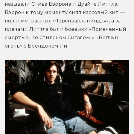
называли Стива Бэррона и Дуайта Литтла. 
Бэррон к тому моменту снял кассовый хит — 
полнометражных «Черепашек-ниндзя», а за 
плечами Литтла были боевики «Помеченный 
смертью» со Стивеном Сигалом и «Беглый 
огонь» с Брендоном Ли.