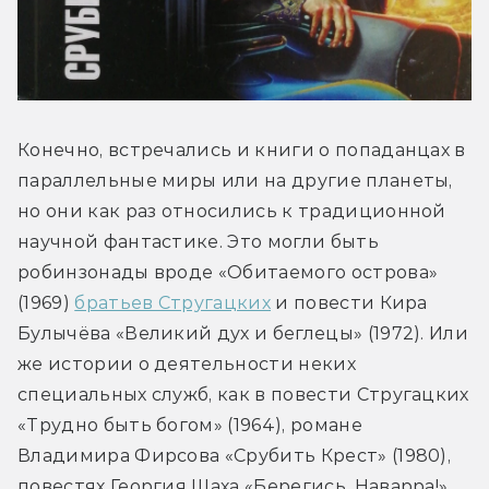
Конечно, встречались и книги о попаданцах в 
параллельные миры или на другие планеты, 
но они как раз относились к традиционной 
научной фантастике. Это могли быть 
робинзонады вроде «Обитаемого острова» 
(1969) 
братьев Стругацких
 и повести Кира 
Булычёва «Великий дух и беглецы» (1972). Или 
же истории о деятельности неких 
специальных служб, как в повести Стругацких 
«Трудно быть богом» (1964), романе 
Владимира Фирсова «Срубить Крест» (1980), 
повестях Георгия Шаха «Берегись, Наварра!» 