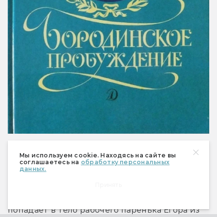
Типичный пример — роман Лазаря Лагина 
Мы используем cookie. Находясь на сайте вы
соглашаетесь на
обработку персональных
«Голубой человек» (1967). Его герой, молодой 
данных.
москвич Юрий Антошин, интересующийся 
Принять
историей большевистского движения, 
попадает в тело рабочего паренька Егора из 