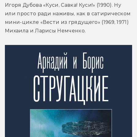
Игоря Дубова «Куси, Савка! Куси!» (1990). Ну 
или просто ради наживы, как в сатирическом 
мини-цикле «Вести из грядущего» (1969, 1971) 
Михаила и Ларисы Немченко.