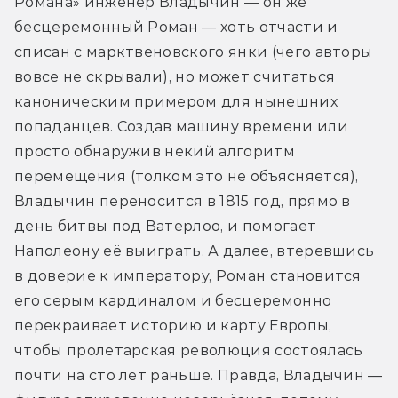
Романа» инженер Владычин — он же 
бесцеремонный Роман — хоть отчасти и 
списан с марктвеновского янки (чего авторы 
вовсе не скрывали), но может считаться 
каноническим примером для нынешних 
попаданцев. Создав машину времени или 
просто обнаружив некий алгоритм 
перемещения (толком это не объясняется), 
Владычин переносится в 1815 год, прямо в 
день битвы под Ватерлоо, и помогает 
Наполеону её выиграть. А далее, втеревшись 
в доверие к императору, Роман становится 
его серым кардиналом и бесцеремонно 
перекраивает историю и карту Европы, 
чтобы пролетарская революция состоялась 
почти на сто лет раньше. Правда, Владычин — 