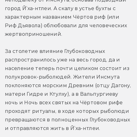
город Й’ха-нтлеи. А скалу в устье бухты с 
характерным названием Чёртов риф (или 
Риф Дьявола) облюбовали для человеческих 
жертвоприношений.
За столетие влияние Глубоководных 
распространилось уже на весь город, да и 
население теперь почти целиком состоит из 
полукровок-рыболюдей. Жители Инсмута 
поклоняются морским Древним (отцу Дагону, 
матери Гидре и Ктулху), а в Вальпургиеву 
ночь и Ночь всех святых на Чёртовом рифе 
проходят ритуалы, в ходе которых рыболюди 
превращаются в полноценных Глубоководных 
и отправляются жить в Й’ха-нтлеи.