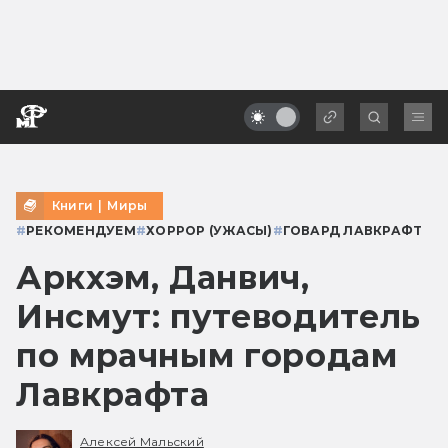
Книги
|
Миры
#
РЕКОМЕНДУЕМ
#
ХОРРОР (УЖАСЫ)
#
ГОВАРД ЛАВКРАФТ
Аркхэм, Данвич,
Инсмут: путеводитель
по мрачным городам
Лавкрафта
Алексей Мальский