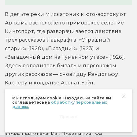
В дельте реки Мискатоник к юго-востоку от 
Аркхэма расположено приморское селение 
Кингспорт, где разворачивается действие 
трёх рассказов Лавкрафта: «Страшный 
старик» (1920), «Праздник» (1923) и 
«Загадочный дом на туманном утёсе» (1926). 
Здесь доводилось бывать и персонажам 
других рассказов — сновидцу Рэндольфу 
Картеру и колдунье Асенат Уэйт.
Мы используем cookie. Находясь на сайте вы
Жители Кингспорта гораздо приветливее 
соглашаетесь на
обработку персональных
данных.
инсмутцев: страшный старик, хранивший в 
склянках души, в «Загадочном доме» охотно 
Принять
делится с гостем городскими легендами о 
зловещем утёсе. Из «Праздника» же 