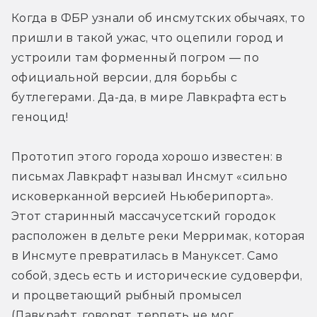
Когда в ФБР узнали об инсмутских обычаях, то 
пришли в такой ужас, что оцепили город и 
устроили там форменный погром — по 
официальной версии, для борьбы с 
бутлегерами. Да-да, в мире Лавкрафта есть 
геноцид!
Прототип этого города хорошо известен: в 
письмах Лавкрафт называл Инсмут «сильно 
исковерканной версией Ньюберипорта». 
Этот старинный массачусетский городок 
расположен в дельте реки Мерримак, которая 
в Инсмуте превратилась в Мануксет. Само 
собой, здесь есть и исторические судоверфи, 
и процветающий рыбный промысел 
(Лавкрафт, говорят, терпеть не мог 