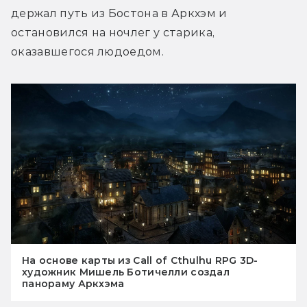
держал путь из Бостона в Аркхэм и 
остановился на ночлег у старика, 
оказавшегося людоедом.
На основе карты из Call of Cthulhu RPG 3D-
художник Мишель Ботичелли создал
панораму Аркхэма