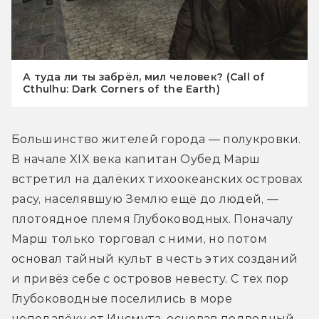
А туда ли ты забрёл, мил человек? (Call of
Cthulhu: Dark Corners of the Earth)
Большинство жителей города — полукровки. 
В начале XIX века капитан Оубед Марш 
встретил на далёких тихоокеанских островах 
расу, населявшую Землю ещё до людей, — 
плотоядное племя Глубоководных. Поначалу 
Марш только торговал с ними, но потом 
основал тайный культ в честь этих созданий 
и привёз себе с островов невесту. С тех пор 
Глубоководные поселились в море 
неподалёку от Инсмута, основав подводный 