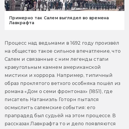
Примерно так Салем выглядел во времена
Лавкрафта
Процесс над ведьмами в 1692 году произвёл 
на общество такое сильное впечатление, что 
Салем и связанные с ним легенды стали 
краеугольным камнем американской 
мистики и хоррора. Например, типичный 
образ проклятого ветхого особняка пошёл из 
романа «Дом о семи фронтонах» (1851), где 
писатель Натаниэль Готорн пытался 
осмыслить салемские события: его 
прапрадед был судьёй на этом процессе. В 
рассказах Лавкрафта то и дело появляются 