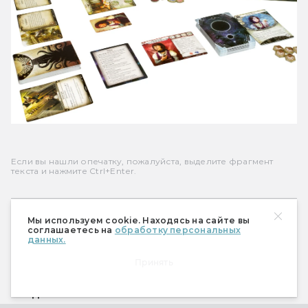
Если вы нашли опечатку, пожалуйста, выделите фрагмент
текста и нажмите Ctrl+Enter.
Мы используем cookie. Находясь на сайте вы
Андрей Аганов
соглашаетесь на
обработку персональных
данных.
Автор телеграм-канала @nastole
Принять
#
ВИДЕОИГРЫ
#
НАСТОЛЬНЫЕ ИГРЫ
#
УЖАС АРКХЭМА