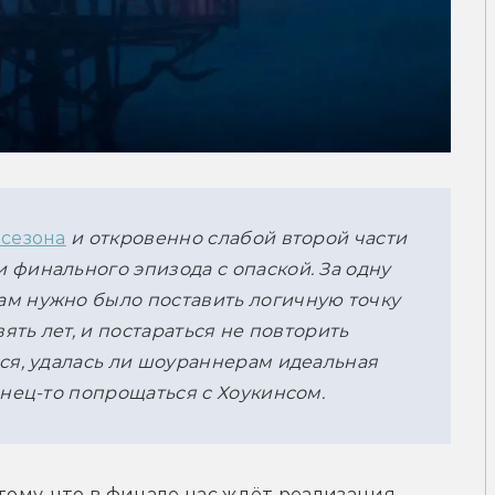
 сезона
 и откровенно слабой второй части 
финального эпизода с опаской. За одну 
м нужно было поставить логичную точку 
ять лет, и постараться не повторить 
ся, удалась ли шоураннерам идеальная 
онец-то попрощаться с Хоукинсом.
му, что в финале нас ждёт реализация 