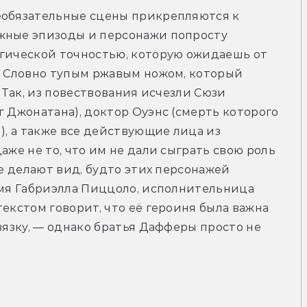
еобязательные сцены прикрепляются к 
жные эпизоды и персонажи попросту 
ргической точностью, которую ожидаешь от 
. Словно тупым ржавым ножом, который 
 Так, из повествования исчезли Сюзи 
 Джонатана), доктор Оуэнс (смерть которого 
), а также все действующие лица из 
аже не то, что им не дали сыграть свою роль 
ые делают вид, будто этих персонажей 
емя Габриэлла Пиццоло, исполнительница 
екстом говорит, что её героиня была важна 
вязку, — однако братья Дафферы просто не 