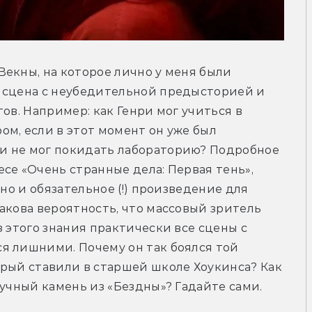
екны, на которое лично у меня были 
 сцена с неубедительной предысторией и 
ов. Например: как Генри мог учиться в 
м, если в этот момент он уже был 
и не мог покидать лабораторию? Подробное 
се «Очень странные дела: Первая тень», 
но и обязательное (!) произведение для 
акова вероятность, что массовый зритель 
 этого знания практически все сцены с 
я лишними. Почему он так боялся той 
рый ставили в старшей школе Хоукинса? Как 
лучный камень из «Бездны»? Гадайте сами.