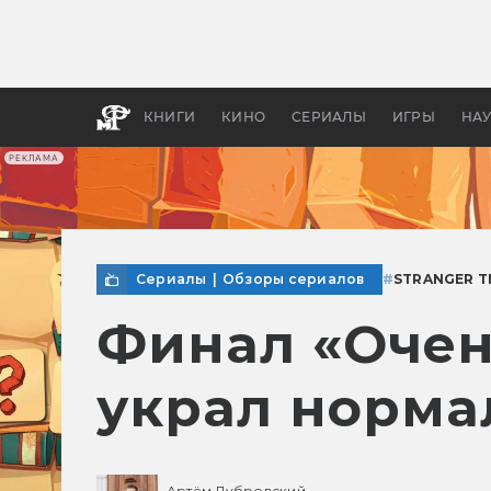
Как с
фильм
бы «В
КНИГИ
КИНО
СЕРИАЛЫ
ИГРЫ
НА
РЕКЛАМА
Сериалы
|
Обзоры сериалов
#
STRANGER T
Финал «Очен
украл норма
Артём Дубровский