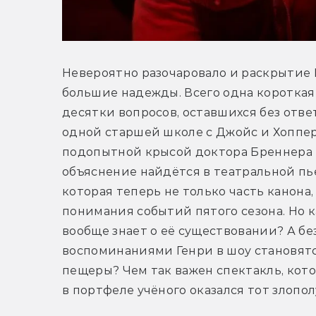
Невероятно разочаровало и раскрытие В
большие надежды. Всего одна короткая
десятки вопросов, оставшихся без ответ
одной старшей школе с Джойс и Хопперо
подопытной крысой доктора Бреннера 
объяснение найдётся в театральной пье
которая теперь не только часть канона, 
понимания событий пятого сезона. Но к
вообще знает о её существовании? А без
воспоминаниями Генри в шоу становятс
пещеры? Чем так важен спектакль, кото
в портфеле учёного оказался тот злопо