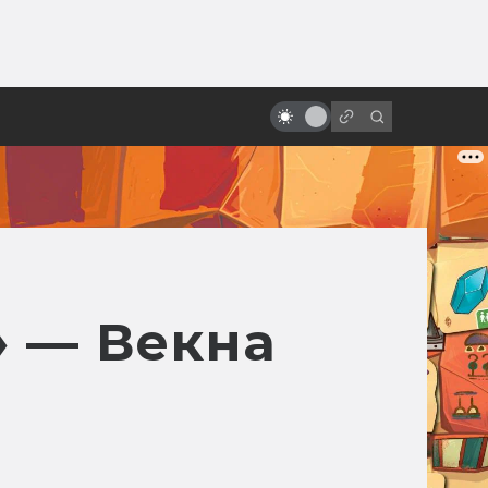
от
Держитесь подальше от болот:
что такое южная готика
» — Векна