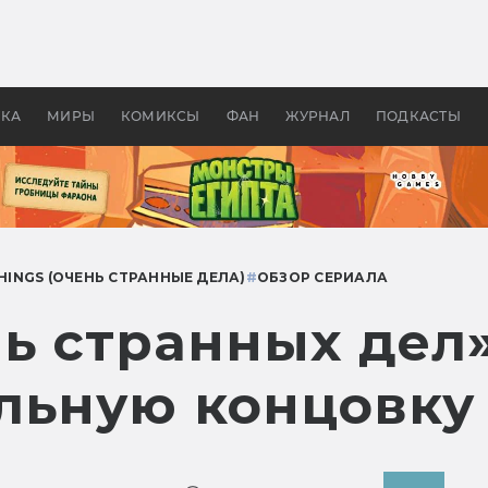
оздавались «Страшилы»:
«Одиссея» Нолана: что эт
, без которого не было
фильм сделал с Гомером и
ластелина колец»
Древней Грецией
УКА
МИРЫ
КОМИКСЫ
ФАН
ЖУРНАЛ
ПОДКАСТЫ
HINGS (ОЧЕНЬ СТРАННЫЕ ДЕЛА)
#
ОБЗОР СЕРИАЛА
ь странных дел
льную концовку