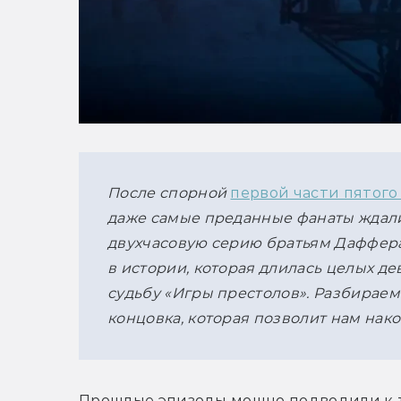
После спорной 
первой части пятого
даже самые преданные фанаты ждали 
двухчасовую серию братьям Даффера
в истории, которая длилась целых дев
судьбу «Игры престолов». Разбираем
концовка, которая позволит нам нак
Прошлые эпизоды мощно подводили к то