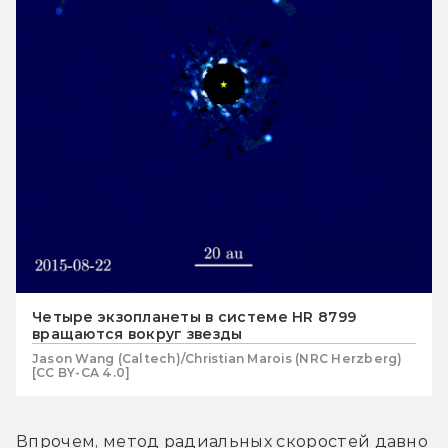
Четыре экзопланеты в системе HR 8799
вращаются вокруг звезды
Jason Wang (Caltech)/Christian Marois (NRC Herzberg)
[СС BY-CA 4.0]
Впрочем, метод радиальных скоростей давно 