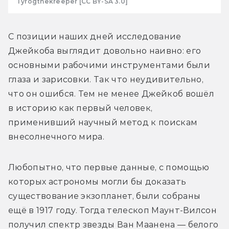
Tyrogthekreeper [CC BY-SA 3.0]
С позиции наших дней исследование 
Джейкоба выглядит довольно наивно: его 
основными рабочими инструментами были 
глаза и зарисовки. Так что неудивительно, 
что он ошибся. Тем не менее Джейкоб вошёл 
в историю как первый человек, 
применивший научный метод к поискам 
внесолнечного мира.
Любопытно, что первые данные, с помощью 
которых астрономы могли бы доказать 
существование экзопланет, были собраны 
ещё в 1917 году. Тогда телескоп Маунт-Вилсон 
получил спектр звезды Ван Маанена — белого 