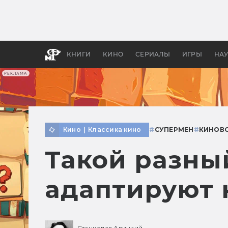
Как с
фильм
бы «В
КНИГИ
КИНО
СЕРИАЛЫ
ИГРЫ
НА
РЕКЛАМА
Кино
|
Классика кино
#
СУПЕРМЕН
#
КИНОВС
Такой разны
адаптируют
Станислав Авицкий