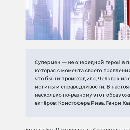
Супермен — не очередной герой в пл
которая с момента своего появления 
что бы ни происходило, Человек из
истины и справедливости. В настоя
насколько по-разному этот образ ож
актёров: Кристофера Рива, Генри Ка
Кристофер Рив воплотил Супермена так