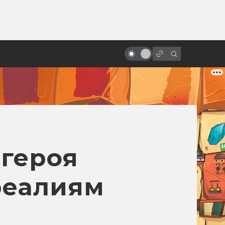
от
Как создавались «Чужие»
Джеймса Кэмерона
 героя
реалиям