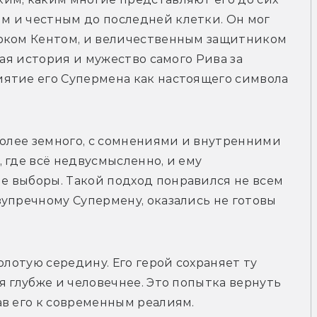
 и честным до последней клетки. Он мог 
рком Кентом, и величественным защитником 
ная история и мужество самого Рива за 
ятие его Супермена как настоящего символа 
более земного, с сомнениями и внутренними 
 где всё недвусмысленно, и ему 
 выборы. Такой подход понравился не всем 
упречному Супермену, оказались не готовы 
олотую середину. Его герой сохраняет ту 
 глубже и человечнее. Это попытка вернуть 
ав его к современным реалиям.