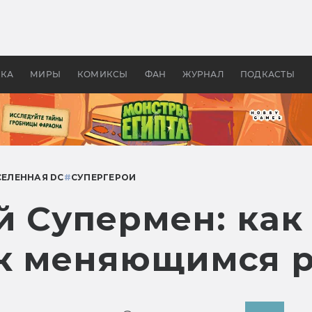
оздавались «Страшилы»:
«Одиссея» Нолана: что эт
, без которого не было
фильм сделал с Гомером и
ластелина колец»
Древней Грецией
УКА
МИРЫ
КОМИКСЫ
ФАН
ЖУРНАЛ
ПОДКАСТЫ
ЕЛЕННАЯ DC
#
СУПЕРГЕРОИ
й Супермен: как
 к меняющимся 