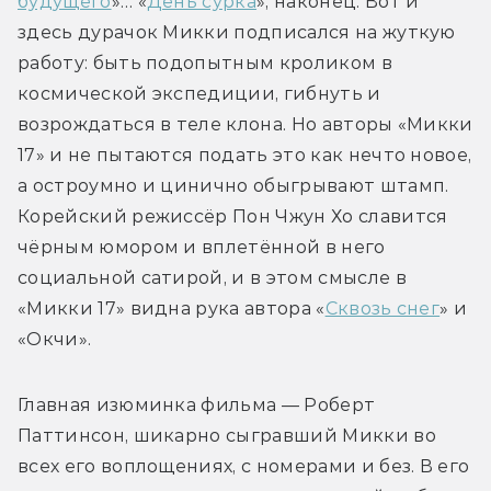
будущего
»… «
День сурка
», наконец. Вот и 
здесь дурачок Микки подписался на жуткую 
работу: быть подопытным кроликом в 
космической экспедиции, гибнуть и 
возрождаться в теле клона. Но авторы «Микки 
17» и не пытаются подать это как нечто новое, 
а остроумно и цинично обыгрывают штамп. 
Корейский режиссёр Пон Чжун Хо славится 
чёрным юмором и вплетённой в него 
социальной сатирой, и в этом смысле в 
«Микки 17» видна рука автора «
Сквозь снег
» и 
«Окчи».
Главная изюминка фильма — Роберт 
Паттинсон, шикарно сыгравший Микки во 
всех его воплощениях, с номерами и без. В его 