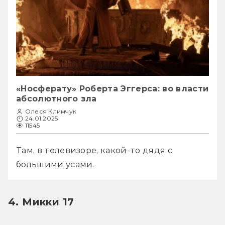
«Носферату» Роберта Эггерса: во власти
абсолютного зла
Олеся Климчук
24.01.2025
11545
Там, в телевизоре, какой-то дядя с 
большими усами.
4. Микки 17