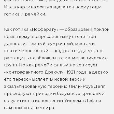
И эта картина сразу задала тон всему году: 
готика и ремейки.
Как готика «Носферату» — образцовый поклон 
немецкому экспрессионизму столетней 
давности. Тёмный, сумрачный, местами 
почти чёрно-белый — кадры оттуда можно 
растащить на обложки готик-металлических 
групп. Но как ремейк фильм не копирует 
«контрафактного Дракулу» 1921 года, а дерзко 
его переосмысляет. В новой версии 
экзальтированную героиню Лили-Роуз Депп 
преследуют припадки безумия, а криповый 
оккультист в исполнении Уиллема Дефо и 
сам похож на вампира.