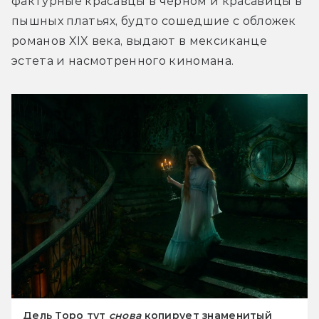
фактурные красавцы в чёрном и красавицы в 
пышных платьях, будто сошедшие с обложек 
романов XIX века, выдают в мексиканце 
эстета и насмотренного киномана.
Дель Торо тут
снова
копирует знаменитый