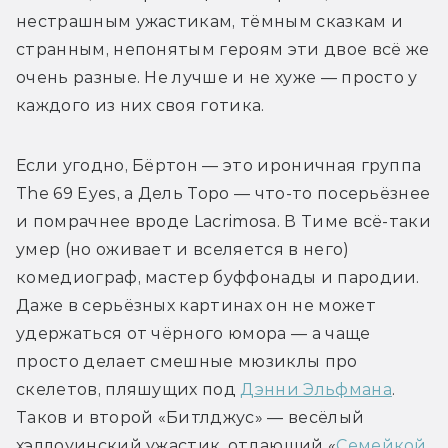
нестрашным ужастикам, тёмным сказкам и 
странным, непонятым героям эти двое всё же 
очень разные. Не лучше и не хуже — просто у 
каждого из них своя готика. 
Если угодно, Бёртон — это ироничная группа 
The 69 Eyes, а Дель Торо — что-то посерьёзнее 
и помрачнее вроде Lacrimosa. В Тиме всё-таки 
умер (но оживает и вселяется в него) 
комедиограф, мастер буффонады и пародии. 
Даже в серьёзных картинах он не может 
удержаться от чёрного юмора — а чаще 
просто делает смешные мюзиклы про 
скелетов, пляшущих под 
Дэнни Эльфмана
. 
Таков и второй «Битлджус» — весёлый 
хэллоуинский ужастик, отдающий «
Семейкой 