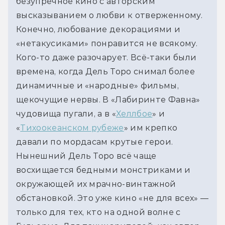
безупречное кино с авторским 
высказыванием о любви к отверженному. 
Конечно, любование декорациями и 
«нетакусиками» понравится не всякому. 
Кого-то даже разочарует. Всё-таки были 
времена, когда Дель Торо снимал более 
динамичные и «народные» фильмы, 
щекочущие нервы. В «Лабиринте Фавна» 
чудовища пугали, а в «
Хеллбое
» и 
«
Тихоокеанском рубеже
» им крепко 
давали по мордасам крутые герои. 
Нынешний Дель Торо всё чаще 
восхищается бедными монстриками и 
окружающей их мрачно-винтажной 
обстановкой. Это уже кино «не для всех» — 
только для тех, кто на одной волне с 