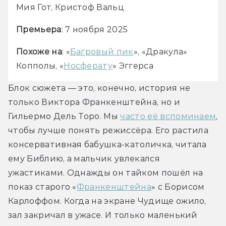
Мия Гот, Кристоф Вальц
Премьера
: 7 ноября 2025
Похоже на
: «
Багровый пик
», «Дракула» 
Копполы, «
Носферату
» Эггерса
Блок сюжета — это, конечно, 
история 
не 
только Виктора Франкенштейна, но и 
Гильермо Дель Торо. Мы 
часто её вспоминаем
, 
чтобы лучше понять режиссёра. Его растила 
консервативная бабушка-католичка, читала 
ему Библию, а мальчик увлекался 
ужастиками. Однажды он тайком пошёл на 
показ старого «
Франкенштейна
» с Борисом 
Карлоффом. Когда на экране Чудище ожило, 
зал закричал в ужасе. И только маленький 