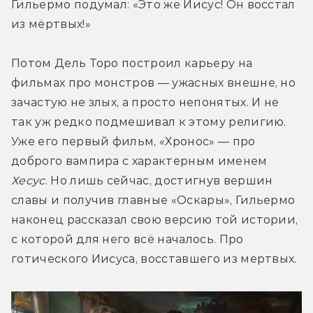
Гильермо подумал: «Это же Иисус! Он восстал 
из мёртвых!»
Потом Дель Торо построил карьеру на 
фильмах про монстров — ужасных внешне, но 
зачастую не злых, а просто непонятых. И не 
так уж редко подмешивал к этому религию. 
Уже его первый фильм, «Хронос» — про 
доброго вампира с характерным именем 
Хесус
. Но лишь сейчас, достигнув вершин 
славы и получив главные «Оскары», Гильермо 
наконец рассказал свою версию той истории, 
с которой для него всё началось. Про 
готического Иисуса, восставшего из мертвых.