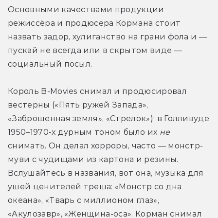
Основными качествами продукции 
режиссёра и продюсера Кормана стоит 
назвать задор, хулиганство на грани фола и — 
пускай не всегда или в скрытом виде — 
социальный посыл.
Король B-Movies снимал и продюсировал 
вестерны («Пять ружей Запада», 
«Заброшенная земля», «Стрелок»): в Голливуде 
1950–1970-х дурным тоном было их 
не
снимать. Он делал хорроры, часто — монстр-
муви с чудищами из картона и резины. 
Вслушайтесь в названия, вот она, музыка для 
ушей ценителей треша: «Монстр со дна 
океана», «Тварь с миллионом глаз», 
«Акулозавр», «Женщина-оса». Корман снимал 