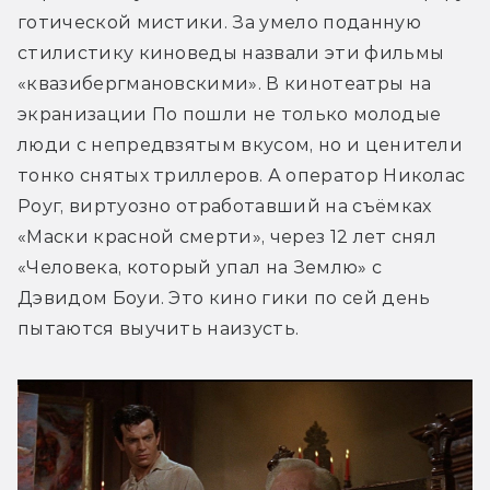
готической мистики. За умело поданную 
стилистику киноведы назвали эти фильмы 
«квазибергмановскими». В кинотеатры на 
экранизации По пошли не только молодые 
люди с непредвзятым вкусом, но и ценители 
тонко снятых триллеров. А оператор Николас 
Роуг, виртуозно отработавший на съёмках 
«Маски красной смерти», через 12 лет снял 
«Человека, который упал на Землю» с 
Дэвидом Боуи. Это кино гики по сей день 
пытаются выучить наизусть.