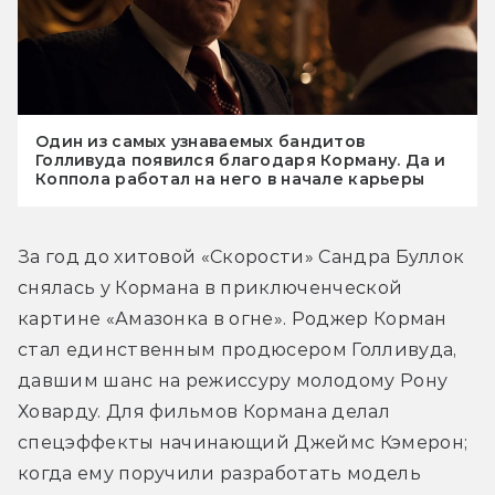
Один из самых узнаваемых бандитов
Голливуда появился благодаря Корману. Да и
Коппола работал на него в начале карьеры
За год до хитовой «Скорости» Сандра Буллок 
снялась у Кормана в приключенческой 
картине «Амазонка в огне». Роджер Корман 
стал единственным продюсером Голливуда, 
давшим шанс на режиссуру молодому Рону 
Ховарду. Для фильмов Кормана делал 
спецэффекты начинающий Джеймс Кэмерон; 
когда ему поручили разработать модель 