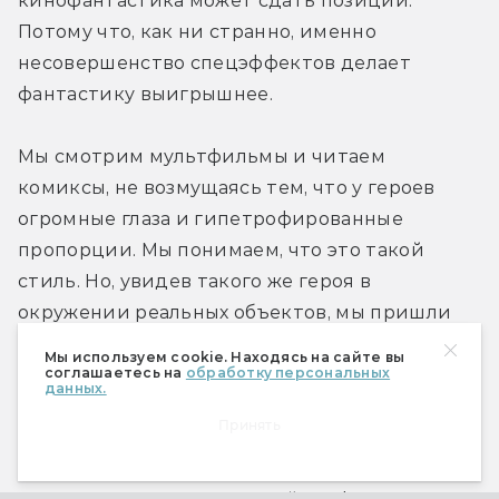
кинофантастика может сдать позиции. 
Потому что, как ни странно, именно 
несовершенство спецэффектов делает 
фантастику выигрышнее.
Мы смотрим мультфильмы и читаем 
комиксы, не возмущаясь тем, что у героев 
огромные глаза и гипетрофированные 
пропорции. Мы понимаем, что это такой 
стиль. Но, увидев такого же героя в 
окружении реальных объектов, мы пришли 
бы в ужас от его уродства. Это называется 
Мы используем cookie. Находясь на сайте вы
соглашаетесь на
обработку персональных
эффектом «зловещей долины»: существо, 
данных.
похожее на человека, но не идентичное ему, 
Принять
воспринимается как уродливый, больной 
человек. От этого сильно страдали ранние 