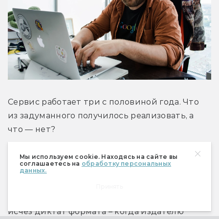
Сервис работает три с половиной года. Что 
из задуманного получилось реализовать, а 
что — нет?
Четыре года назад мы хотели сделать сервис, 
Мы используем cookie. Находясь на сайте вы
соглашаетесь на
обработку персональных
который уничтожает барьеры между автором 
данных.
и читателем, чтобы не было больше вопроса 
Принять
«издавать или не издавать книгу», чтобы 
исчез диктат формата – когда издателю 